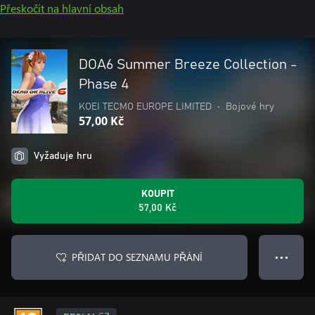
Přeskočit na hlavní obsah
DOA6 Summer Breeze Collection -
Phase 4
KOEI TECMO EUROPE LIMITED
•
Bojové hry
57,00 Kč
Vyžaduje hru
KOUPIT
57,00 Kč
PŘIDAT DO SEZNAMU PŘÁNÍ
● ● ●