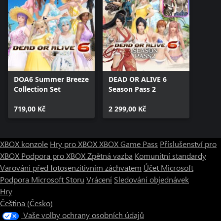
DOA6 Summer Breeze
DEAD OR ALIVE 6
Collection Set
Season Pass 2
719,00 Kč
2 299,00 Kč
XBOX konzole
Hry pro XBOX
XBOX Game Pass
Příslušenství pro
XBOX
Podpora pro XBOX
Zpětná vazba
Komunitní standardy
Varování před fotosenzitivním záchvatem
Účet Microsoft
Podpora Microsoft Storu
Vrácení
Sledování objednávek
Hry
Čeština (Česko)
Vaše volby ochrany osobních údajů