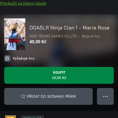
Přeskočit na hlavní obsah
DOA5LR Ninja Clan 1 - Marie Rose
KOEI TECMO GAMES.CO.,LTD
•
Bojové hry
40,00 Kč
Vyžaduje hru
KOUPIT
40,00 Kč
PŘIDAT DO SEZNAMU PŘÁNÍ
● ● ●