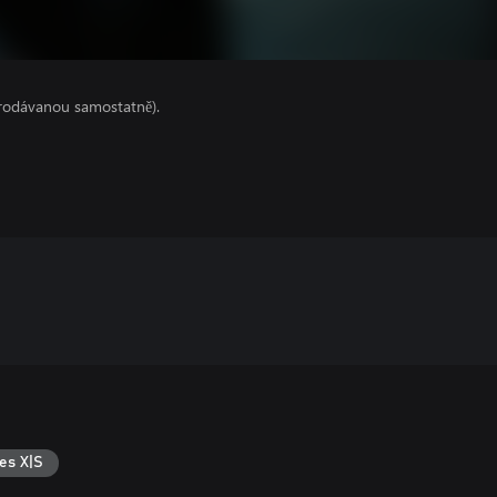
prodávanou samostatně).
es X|S