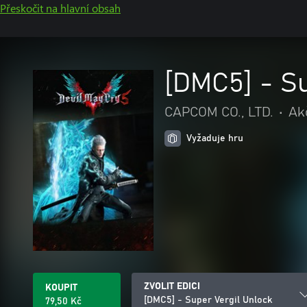
Přeskočit na hlavní obsah
[DMC5] - Su
CAPCOM CO., LTD.
•
Ak
Vyžaduje hru
ZVOLIT EDICI
KOUPIT
[DMC5] - Super Vergil Unlock
79,50 Kč