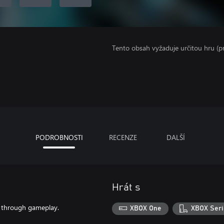
Tento obsah vyžaduje určitou hru (
PODROBNOSTI
RECENZE
DALŠÍ
Hrát s
d through gameplay.
XBOX One
XBOX Seri