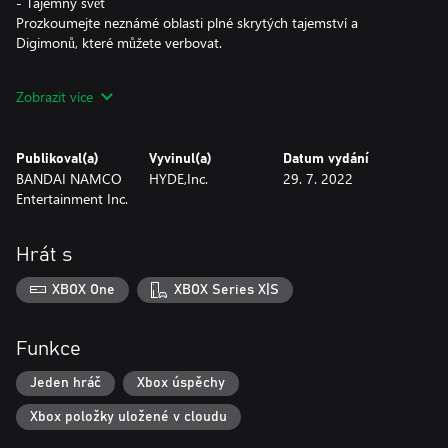
- Tajemný svět
Prozkoumejte neznámé oblasti plné skrytých tajemství a
Digimonů, které můžete verbovat.
- Moc je vaše
Zobrazit více
Vaše volby ovlivňují hratelnost: vaše pouto s ostatními NPC,
vývoj vašeho Digimona i výsledek celého vašeho dobrodružství.
Publikoval(a)
Vyvinul(a)
Datum vydání
- Napínavá a strategická hratelnost
BANDAI NAMCO
HYDE,Inc.
29. 7. 2022
Přesvědčte protivníky, aby se přidali k vašemu týmu, a rozvíjejte
Entertainment Inc.
je, aby byli platnými členy vašeho týmu v napínavých tahových
bitvách.
Hrát s
XBOX One
XBOX Series X|S
Funkce
Jeden hráč
Xbox úspěchy
Xbox položky uložené v cloudu