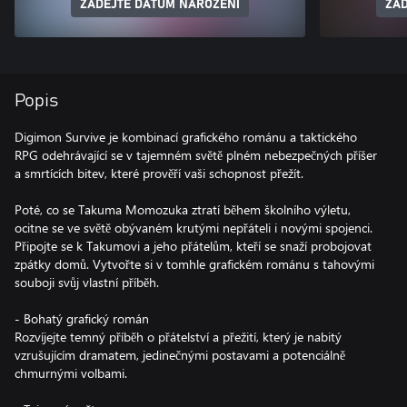
ZADEJTE DATUM NAROZENÍ
ZAD
Popis
Digimon Survive je kombinací grafického románu a taktického
RPG odehrávající se v tajemném světě plném nebezpečných příšer
a smrtících bitev, které prověří vaši schopnost přežít.
Poté, co se Takuma Momozuka ztratí během školního výletu,
ocitne se ve světě obývaném krutými nepřáteli i novými spojenci.
Připojte se k Takumovi a jeho přátelům, kteří se snaží probojovat
zpátky domů. Vytvořte si v tomhle grafickém románu s tahovými
souboji svůj vlastní příběh.
- Bohatý grafický román
Rozvíjejte temný příběh o přátelství a přežití, který je nabitý
vzrušujícím dramatem, jedinečnými postavami a potenciálně
chmurnými volbami.