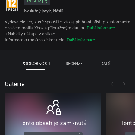
PEGI 12
Neslušný jazyk, Násilí
Vydavatelé her, které spouštíte, získají při hraní přístup k informacím
o vašem profilu Xbox a přidruženým datům.
Další informace
+Nabídky nákupů v aplikaci.
Informace o rodičovské kontrole.
Další informace
PODROBNOSTI
RECENZE
DALŠÍ
Galerie
Tento obsah je zamknutý
Tent