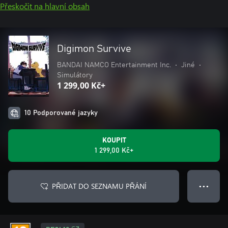
Přeskočit na hlavní obsah
Digimon Survive
BANDAI NAMCO Entertainment Inc.
•
Jiné
•
Simulátory
1 299,00 Kč+
10 Podporované jazyky
KOUPIT
1 299,00 Kč+
PŘIDAT DO SEZNAMU PŘÁNÍ
● ● ●