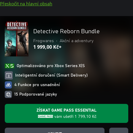
Přeskočit na hlavní obsah
Detective Reborn Bundle
Frogwares
•
Akční a adventury
1 999,00 Kč+
Optimalizováno pro Xbox Series X|S
Inteligentní doručení (Smart Delivery)
4 Funkce pro usnadnění
15 Podporované jazyky
ZÍSKAT GAME PASS ESSENTIAL
vám ušetří
1 799,10 Kč