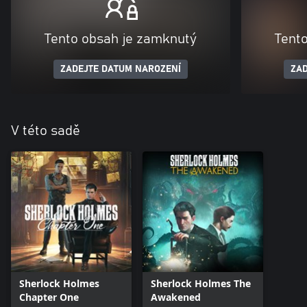
Tento obsah je zamknutý
Tent
ZADEJTE DATUM NAROZENÍ
ZAD
V této sadě
Sherlock Holmes
Sherlock Holmes The
Chapter One
Awakened