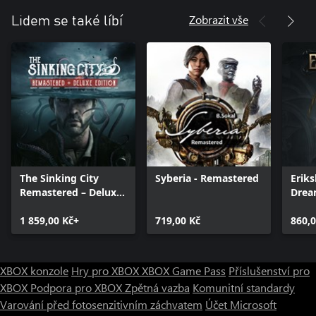
Zobrazit vše
Lidem se také líbí
The Sinking City
Syberia - Remastered
Eriks
Remastered – Deluxe
Dre
Edition
1 859,00 Kč+
719,00 Kč
860,0
XBOX konzole
Hry pro XBOX
XBOX Game Pass
Příslušenství pro
XBOX
Podpora pro XBOX
Zpětná vazba
Komunitní standardy
Varování před fotosenzitivním záchvatem
Účet Microsoft