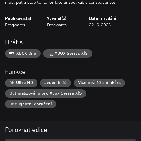
must put a stop to it… or face unspeakable consequences.
Publikoval(a)
Vyvinul(a)
Datum vydání
Frogwares
Frogwares
22. 6. 2023
Hrát s
XBOX One
XBOX Series X|S
Funkce
4K Ultra HD
Jeden hráč
Více než 60 snímků/s
Optimalizováno pro Xbox Series X|S
Inteligentní doručení
Porovnat edice