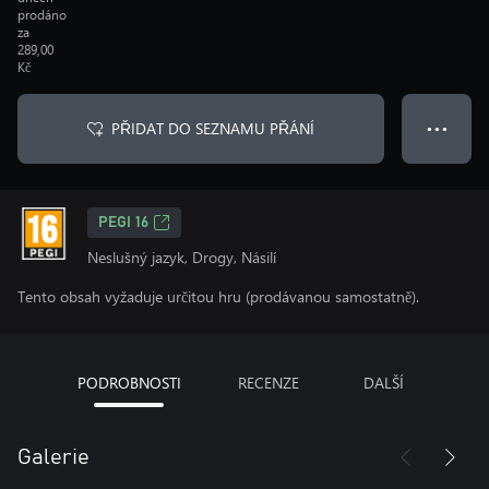
prodáno
za
289,00
Kč
PŘIDAT DO SEZNAMU PŘÁNÍ
● ● ●
PEGI 16
Neslušný jazyk, Drogy, Násilí
Tento obsah vyžaduje určitou hru (prodávanou samostatně).
PODROBNOSTI
RECENZE
DALŠÍ
Galerie