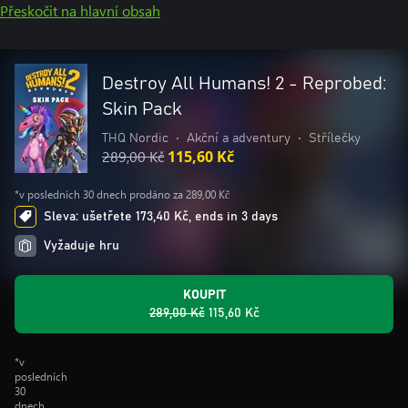
Přeskočit na hlavní obsah
Destroy All Humans! 2 - Reprobed:
Skin Pack
THQ Nordic
•
Akční a adventury
•
Střílečky
289,00 Kč
115,60 Kč
*v posledních 30 dnech prodáno za 289,00 Kč
Sleva: ušetřete 173,40 Kč, ends in 3 days
Vyžaduje hru
KOUPIT
289,00 Kč
115,60 Kč
*v
posledních
30
dnech