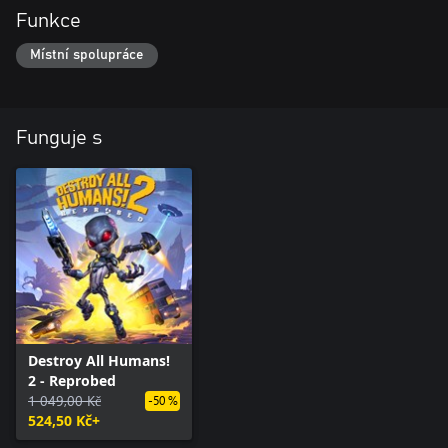
Funkce
Místní spolupráce
Funguje s
Destroy All Humans!
2 - Reprobed
1 049,00 Kč
-50 %
524,50 Kč+