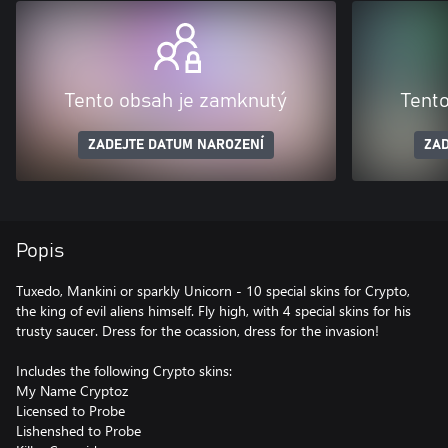
Tento obsah je zamknutý
Tent
ZADEJTE DATUM NAROZENÍ
ZAD
Popis
Tuxedo, Mankini or sparkly Unicorn - 10 special skins for Crypto,
the king of evil aliens himself. Fly high, with 4 special skins for his
trusty saucer. Dress for the ocassion, dress for the invasion!
Includes the following Crypto skins:
My Name Cryptoz
Licensed to Probe
Lishenshed to Probe