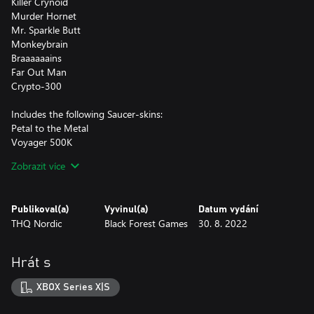
Killer Crynoid
Murder Hornet
Mr. Sparkle Butt
Monkeybrain
Braaaaaains
Far Out Man
Crypto-300
Includes the following Saucer-skins:
Petal to the Metal
Voyager 500K
Vintage Saucer
Zobrazit více
Utsuro-bune
Publikoval(a)
Vyvinul(a)
Datum vydání
THQ Nordic
Black Forest Games
30. 8. 2022
Hrát s
XBOX Series X|S