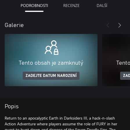
PODROBNOSTI
RECENZE
DALŠÍ
Galerie
Tento obsah je zamknutý
Tent
ZADEJTE DATUM NAROZENÍ
ZAD
Popis
Return to an apocalyptic Earth in Darksiders III, a hack-n-slash
Action Adventure where players assume the role of FURY in her
quest to hunt down and dispose of the Seven Deadly Sins. The