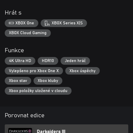
Hrát s
XBOX One
XBOX Series X|S
XBOX Cloud Gaming
Funkce
4K Ultra HD
HDR10
Jeden hráč
Vylepšeno pro Xbox One X
Xbox úspěchy
Xbox stav
Xbox kluby
Xbox položky uložené v cloudu
Porovnat edice
Darksiders III