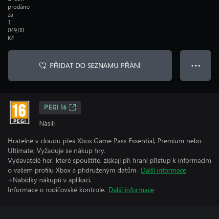
prodáno
za
1
049,00
Kč
PŘIDAT DO SEZNAMU PŘÁNÍ
● ● ●
PEGI 16
Násilí
Hratelné v cloudu přes Xbox Game Pass Essential, Premium nebo
Ultimate. Vyžaduje se nákup hry.
Vydavatelé her, které spouštíte, získají při hraní přístup k informacím
o vašem profilu Xbox a přidruženým datům.
Další informace
+Nabídky nákupů v aplikaci.
Informace o rodičovské kontrole.
Další informace