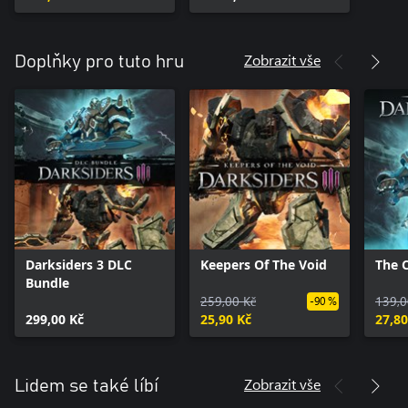
Zobrazit vše
Doplňky pro tuto hru
Darksiders 3 DLC
Keepers Of The Void
The C
Bundle
259,00 Kč
139,0
-90 %
299,00 Kč
25,90 Kč
27,80
Zobrazit vše
Lidem se také líbí