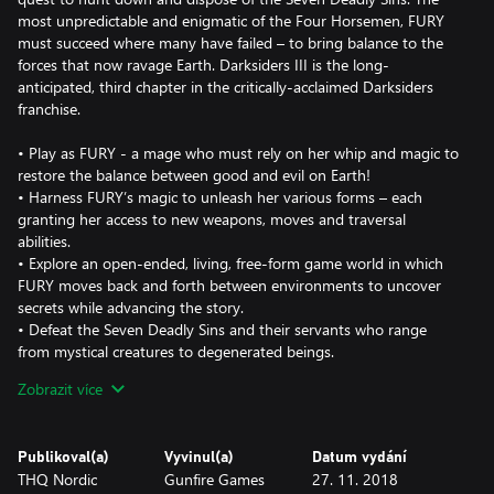
most unpredictable and enigmatic of the Four Horsemen, FURY
must succeed where many have failed – to bring balance to the
forces that now ravage Earth. Darksiders III is the long-
anticipated, third chapter in the critically-acclaimed Darksiders
franchise.
• Play as FURY - a mage who must rely on her whip and magic to
restore the balance between good and evil on Earth!
• Harness FURY’s magic to unleash her various forms – each
granting her access to new weapons, moves and traversal
abilities.
• Explore an open-ended, living, free-form game world in which
FURY moves back and forth between environments to uncover
secrets while advancing the story.
• Defeat the Seven Deadly Sins and their servants who range
from mystical creatures to degenerated beings.
• Sit in awe of Darksiders signature art style – expansive post-
Zobrazit více
apocalyptic environments that take the player from the heights
of heaven to the depths of hell, dilapidated by war and decay and
overrun by nature.
Publikoval(a)
Vyvinul(a)
Datum vydání
THQ Nordic
Gunfire Games
27. 11. 2018