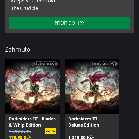
Keepers Of The Void
The Crucible
PŘEJÍT DO HRY
Zahrnuto
Darksiders III - Blades
Darksiders III -
& Whip Edition
Deluxe Edition
1 789,00 Kč
-90 %
178,90 Kč+
1 319,00 Kč+