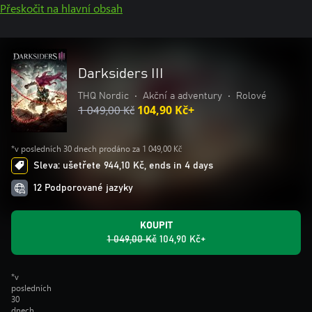
Přeskočit na hlavní obsah
Darksiders III
THQ Nordic
•
Akční a adventury
•
Rolové
1 049,00 Kč
104,90 Kč+
*v posledních 30 dnech prodáno za 1 049,00 Kč
Sleva: ušetřete 944,10 Kč, ends in 4 days
12 Podporované jazyky
KOUPIT
1 049,00 Kč
104,90 Kč+
*v
posledních
30
dnech