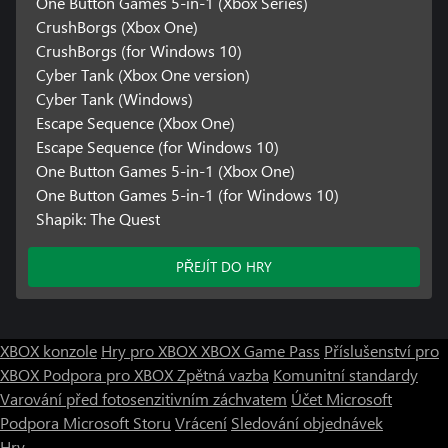
One Button Games 5-in-1 (Xbox Series)
CrushBorgs (Xbox One)
CrushBorgs (for Windows 10)
Cyber Tank (Xbox One version)
Cyber Tank (Windows)
Escape Sequence (Xbox One)
Escape Sequence (for Windows 10)
One Button Games 5-in-1 (Xbox One)
One Button Games 5-in-1 (for Windows 10)
Shapik: The Quest
PŘEJÍT DO HRY
XBOX konzole
Hry pro XBOX
XBOX Game Pass
Příslušenství pro
XBOX
Podpora pro XBOX
Zpětná vazba
Komunitní standardy
Varování před fotosenzitivním záchvatem
Účet Microsoft
Podpora Microsoft Storu
Vrácení
Sledování objednávek
Hry