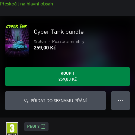
Přeskočit na hlavní obsah
Cyber Tank bundle
Xitilon
•
Puzzle a minihry
259,00 Kč
KOUPIT
259,00 Kč
PŘIDAT DO SEZNAMU PŘÁNÍ
● ● ●
PEGI 3