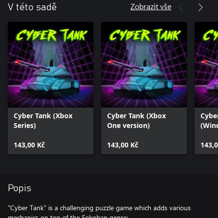
Zobrazit vše
V této sadě
Cyber Tank (Xbox
Cyber Tank (Xbox
Cybe
Series)
One version)
(Win
143,00 Kč
143,00 Kč
143,0
Popis
"Cyber Tank" is a challenging puzzle game which adds various
mechanics on top of the Sokoban genre: