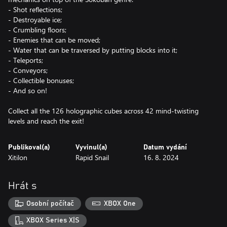
- Shot reflections;
- Destroyable ice;
- Crumbling floors;
- Enemies that can be moved;
- Water that can be traversed by putting blocks into it;
- Teleports;
- Conveyors;
- Collectible bonuses;
- And so on!
Collect all the 126 holographic cubes across 42 mind-twisting
levels and reach the exit!
Publikoval(a)
Vyvinul(a)
Datum vydání
Xitilon
Rapid Snail
16. 8. 2024
Hrát s
Osobní počítač
XBOX One
XBOX Series X|S