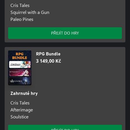
Cris Tales
Squirrel with a Gun
Paleo Pines
PŘEJÍT DO HRY
RPG Bundle
3 149,00 Kč
Zahrnuté hry
Cris Tales
Afterimage
Soulstice