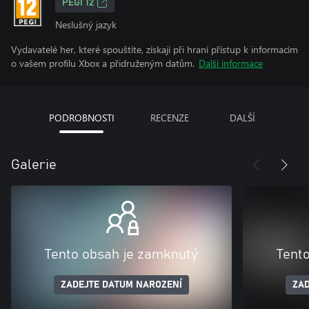
PEGI 12
Neslušný jazyk
Vydavatelé her, které spouštíte, získají při hraní přístup k informacím
o vašem profilu Xbox a přidruženým datům.
Další informace
PODROBNOSTI
RECENZE
DALŠÍ
Galerie
Tento obsah je zamknutý
Tent
ZADEJTE DATUM NAROZENÍ
ZAD