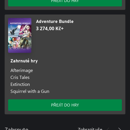
PŘEJÍT DO HRY
Adventure Bundle
3 274,00 Kč+
Zahrnuté hry
Afterimage
Cris Tales
Extinction
Squirrel with a Gun
PŘEJÍT DO HRY
Zobrazit vše
Zahrnuto