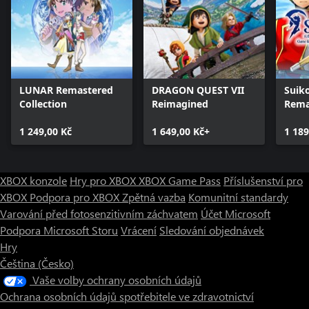
LUNAR Remastered
DRAGON QUEST VII
Suik
Collection
Reimagined
Rema
and 
1 249,00 Kč
1 649,00 Kč+
Unif
1 189
XBOX konzole
Hry pro XBOX
XBOX Game Pass
Příslušenství pro
XBOX
Podpora pro XBOX
Zpětná vazba
Komunitní standardy
Varování před fotosenzitivním záchvatem
Účet Microsoft
Podpora Microsoft Storu
Vrácení
Sledování objednávek
Hry
Čeština (Česko)
Vaše volby ochrany osobních údajů
Ochrana osobních údajů spotřebitele ve zdravotnictví