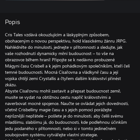
Popis
Cris Tales vzdává okouzlujícím a láskyplným způsobem,
obohaceným o novou perspektivu, hold klasickému žánru JRPG.
Nahlédněte do minulosti, jednejte v přítomnosti a sledujte, jak
vaše rozhodnutí dynamicky mění budoucnost – to vše na
obrazovce během hraní! Připojte se k nedávno probuzené
Mágyni času Crisbell a k jejím pohádkovým společníkům, kteří čelí
temné budoucnosti. Mocná Císařovna a vládkyně času a její
vojska chtějí zemi Crystallis a čtyřem dalším království přinést
zkázu.
Abyste Císařovnu mohli zastavit a přepsat budoucnost země,
musíte se vydat na obtížnou cestu napříč královstvími a
naverbovat mocné spojence. Naučte se ovládat jejich dovednosti,
včetně Crisbelliny magie času a s jejich pomocí porážejte
nejrůznější nepřátele – pošlete je do minulosti, aby čelili svému
mladšímu, slabšímu já, do budoucnosti, kde podlehnou účinkům
jedu podaného v přítomnosti, nebo si v tomto jedinečném
soubojovém systému vytvářejte vlastní strategie.