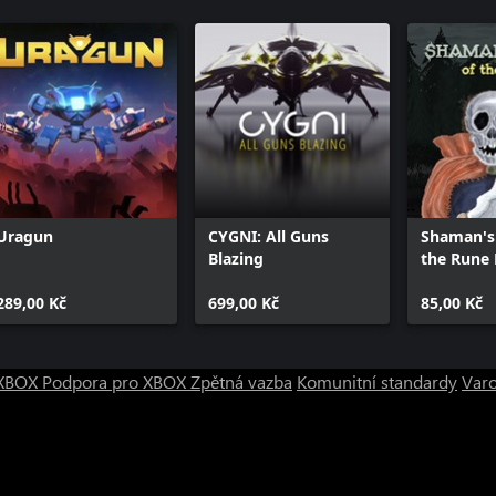
Uragun
CYGNI: All Guns
Shaman's
Blazing
the Rune 
One)
289,00 Kč
699,00 Kč
85,00 Kč
o XBOX
Podpora pro XBOX
Zpětná vazba
Komunitní standardy
Varo