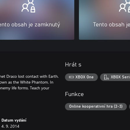
ento obsah je zamknutý
Tento obsah j
Hrát s
et Draco lost contact with Earth.
XBOX One
XBOX Seri
known as the White Phantom. In
 enemy life forms. Teach your
Funkce
Online kooperativní hra (2-3)
Datum vydání
4. 9. 2014