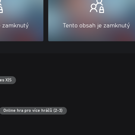
e zamknutý
Tento obsah je zamknutý
es X|S
Online hra pro více hráčů (2-3)