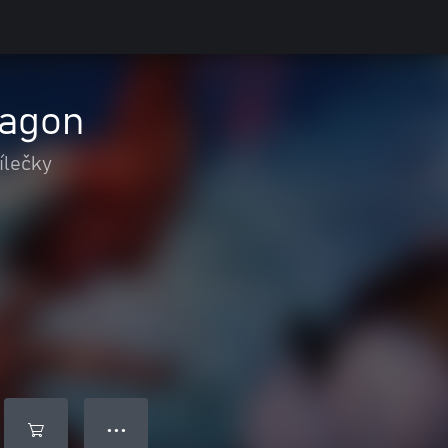
ragon
ílečky
● ● ●