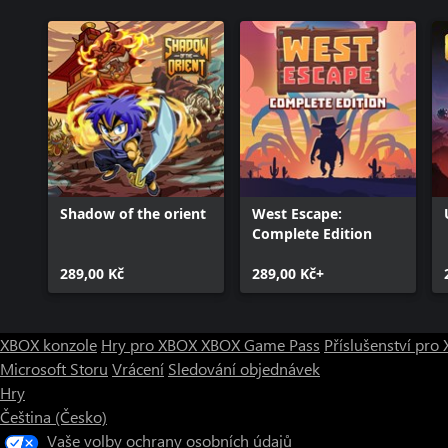
Shadow of the orient
West Escape:
Complete Edition
289,00 Kč
289,00 Kč+
XBOX konzole
Hry pro XBOX
XBOX Game Pass
Příslušenství pr
Microsoft Storu
Vrácení
Sledování objednávek
Hry
Čeština (Česko)
Vaše volby ochrany osobních údajů