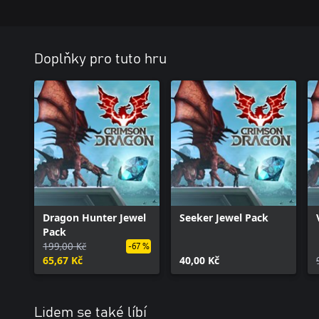
Doplňky pro tuto hru
Dragon Hunter Jewel
Seeker Jewel Pack
Pack
199,00 Kč
-67 %
65,67 Kč
40,00 Kč
Lidem se také líbí