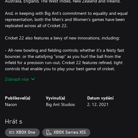
Australia, England, The West Indies, New Zealand and Ireland.
And, in keeping with Big Ant’s commitment to equality and equal
representation, both the Men’s and Women’s games have been
replicated across all of Cricket 22.
Cricket 22 also features a bevy of new innovations, including:
- All-new bowling and fielding controls; whether it’s a feisty fast
bouncer, or the satisfying “snap” as you hurl the ball from the
infield for a precision run-out, Cricket 22 features refined, tight
controls that enable you to play your best game of cricket.
Zobrazit více
- A deep, narrative-driven career mode; you are in control on and
off the field. You manage your training and press conferences,
deal with injuries, and decide your path towards international
Publikoval(a)
Vyvinul(a)
Datum vydání
glory!
Nacon
Big Ant Studios
2. 12. 2021
- It’s the most accessible cricket game yet; New to Cricket?
Cricket 22 makes it easier to get into the game than ever before,
Hrát s
with a completely overhauled series of tutorials and first-time
user experience. Cricket 22 is the most detailed simulation of the
XBOX One
XBOX Series X|S
sport that Big Ant has ever created, and thanks to these tutorials