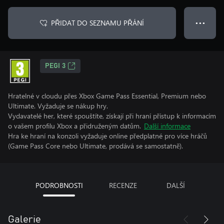
PŘIDAT DO SEZNAMU PŘÁNÍ
● ● ●
PEGI 3
Hratelné v cloudu přes Xbox Game Pass Essential, Premium nebo
Ultimate. Vyžaduje se nákup hry.
Vydavatelé her, které spouštíte, získají při hraní přístup k informacím
o vašem profilu Xbox a přidruženým datům.
Další informace
Hra ke hraní na konzoli vyžaduje online předplatné pro více hráčů
(Game Pass Core nebo Ultimate, prodává se samostatně).
PODROBNOSTI
RECENZE
DALŠÍ
Galerie