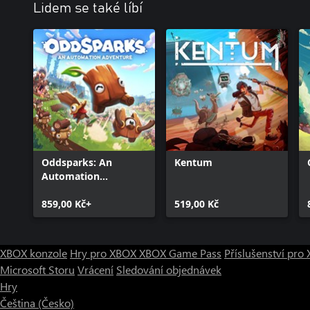
Lidem se také líbí
Oddsparks: An
Kentum
Automation
Adventure
859,00 Kč+
519,00 Kč
XBOX konzole
Hry pro XBOX
XBOX Game Pass
Příslušenství pr
Microsoft Storu
Vrácení
Sledování objednávek
Hry
Čeština (Česko)