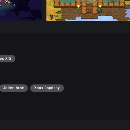
es X|S
Jeden hráč
Xbox úspěchy