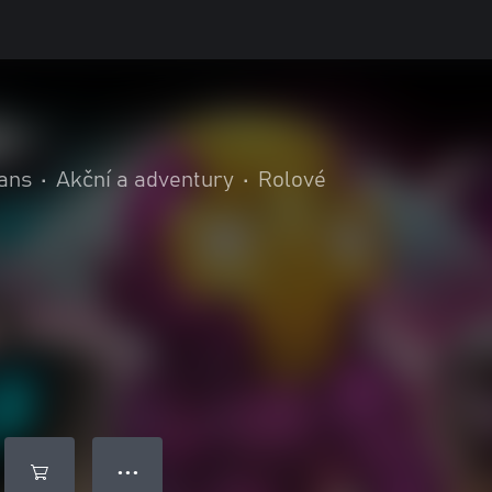
ans
•
Akční a adventury
•
Rolové
● ● ●