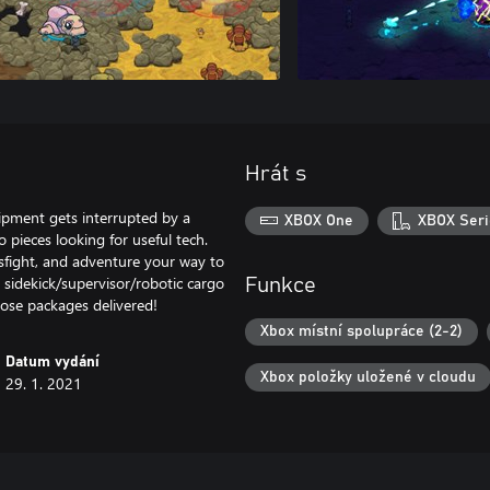
Hrát s
shipment gets interrupted by a
XBOX One
XBOX Seri
ieces looking for useful tech.
sfight, and adventure your way to
 sidekick/supervisor/robotic cargo
Funkce
hose packages delivered!
Xbox místní spolupráce (2-2)
Datum vydání
Xbox položky uložené v cloudu
29. 1. 2021