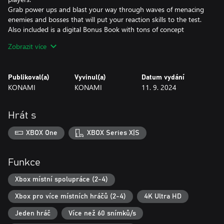
Grab power ups and blast your way through waves of menacing
enemies and bosses that will put your reaction skills to the test.
Also included is a digital Bonus Book with tons of concept
documents and sketches, the official chronology of the franchise,
Zobrazit více
an exclusive interview with the veteran producer of the series,
Publikoval(a)
Vyvinul(a)
Datum vydání
KONAMI
KONAMI
11. 9. 2024
Hrát s
XBOX One
XBOX Series X|S
Funkce
Xbox místní spolupráce (2-4)
Xbox pro více místních hráčů (2-4)
4K Ultra HD
Jeden hráč
Více než 60 snímků/s