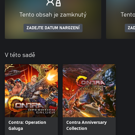
Tento obsah je zamknutý
Tent
ZADEJTE DATUM NAROZENÍ
ZAD
V této sadě
Contra: Operation
Contra Anniversary
Galuga
Collection