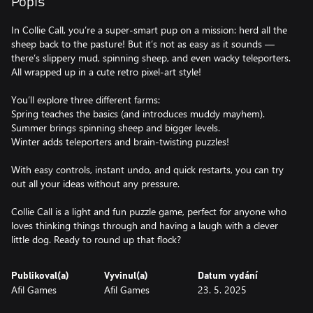
Popis
In Collie Call, you’re a super-smart pup on a mission: herd all the
sheep back to the pasture! But it’s not as easy as it sounds —
there’s slippery mud, spinning sheep, and even wacky teleporters.
All wrapped up in a cute retro pixel-art style!
You’ll explore three different farms:
Spring teaches the basics (and introduces muddy mayhem).
Summer brings spinning sheep and bigger levels.
Winter adds teleporters and brain-twisting puzzles!
With easy controls, instant undo, and quick restarts, you can try
out all your ideas without any pressure.
Collie Call is a light and fun puzzle game, perfect for anyone who
loves thinking things through and having a laugh with a clever
little dog. Ready to round up that flock?
Publikoval(a)
Vyvinul(a)
Datum vydání
Afil Games
Afil Games
23. 5. 2025