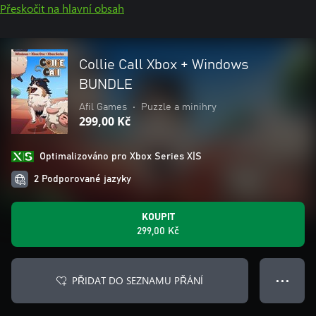
Přeskočit na hlavní obsah
Collie Call Xbox + Windows
BUNDLE
Afil Games
•
Puzzle a minihry
299,00 Kč
Optimalizováno pro Xbox Series X|S
2 Podporované jazyky
KOUPIT
299,00 Kč
PŘIDAT DO SEZNAMU PŘÁNÍ
● ● ●