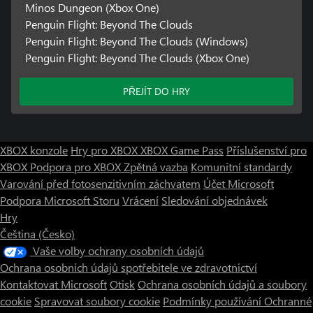
Minos Dungeon (Xbox One)
Penguin Flight: Beyond The Clouds
Penguin Flight: Beyond The Clouds (Windows)
Penguin Flight: Beyond The Clouds (Xbox One)
PŘEJÍT DO HRY
XBOX konzole
Hry pro XBOX
XBOX Game Pass
Příslušenství pro
XBOX
Podpora pro XBOX
Zpětná vazba
Komunitní standardy
Varování před fotosenzitivním záchvatem
Účet Microsoft
Podpora Microsoft Storu
Vrácení
Sledování objednávek
Hry
Čeština (Česko)
Vaše volby ochrany osobních údajů
Ochrana osobních údajů spotřebitele ve zdravotnictví
Kontaktovat Microsoft
Otisk
Ochrana osobních údajů a soubory
cookie
Spravovat soubory cookie
Podmínky používání
Ochranné