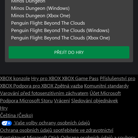
Minos Dungeon
Minos Dungeon (Windows)
Minos Dungeon (Xbox One)
Penguin Flight: Beyond The Clouds
Penguin Flight: Beyond The Clouds (Windows)
Penguin Flight: Beyond The Clouds (Xbox One)
PŘEJÍT DO HRY
XBOX konzole
Hry pro XBOX
XBOX Game Pass
Příslušenství pro
XBOX
Podpora pro XBOX
Zpětná vazba
Komunitní standardy
Varování před fotosenzitivním záchvatem
Účet Microsoft
Podpora Microsoft Storu
Vrácení
Sledování objednávek
Hry
Čeština (Česko)
Vaše volby ochrany osobních údajů
Ochrana osobních údajů spotřebitele ve zdravotnictví
Kontaktovat Microsoft
Otisk
Ochrana osobních údajů a soubory