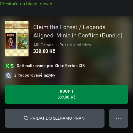
Přeskočit na hlavní obsah
Claim the Forest / Legends
Aligned: Minis in Conflict (Bundle)
Afil Games
•
Puzzle a minihry
339,00 Kč
Optimalizováno pro Xbox Series X|S
2 Podporované jazyky
KOUPIT
339,00 Kč
PŘIDAT DO SEZNAMU PŘÁNÍ
● ● ●