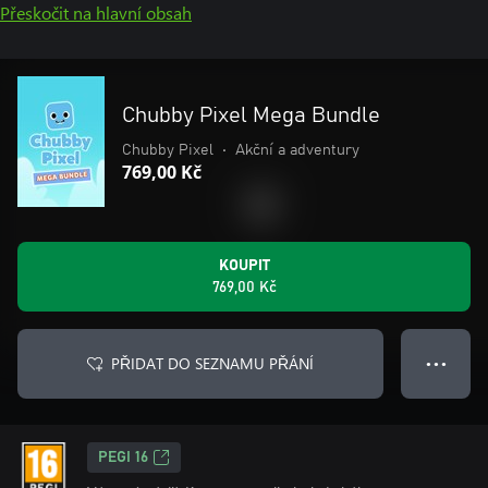
Přeskočit na hlavní obsah
Chubby Pixel Mega Bundle
Chubby Pixel
•
Akční a adventury
769,00 Kč
KOUPIT
769,00 Kč
PŘIDAT DO SEZNAMU PŘÁNÍ
● ● ●
PEGI 16