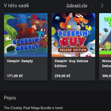
Zobrazit vše
V této sadě
Sleepin' Deeply
Sleepin' Guy Deluxe
Wood
Edition
Delu
171,00 Kč
259,00 Kč
369,0
Popis
The Chubby Pixel Mega Bundle is here!