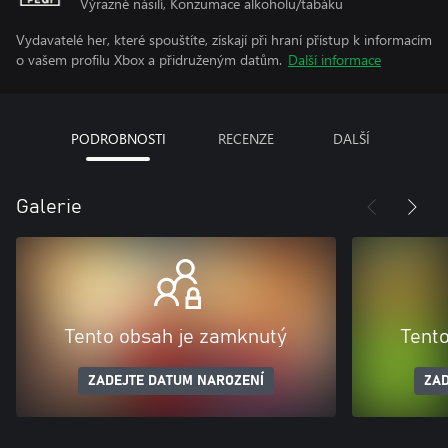
Výrazné násilí, Konzumace alkoholu/tabáku
Vydavatelé her, které spouštíte, získají při hraní přístup k informacím
o vašem profilu Xbox a přidruženým datům.
Další informace
PODROBNOSTI
RECENZE
DALŠÍ
Galerie
Tento obsah je zamknutý
Tent
ZADEJTE DATUM NAROZENÍ
ZAD