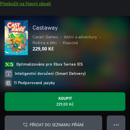
Přeskočit na hlavní obsah
Castaway
Canari Games
•
Akční a adventury
•
Rodina a děti
•
Klasické
229,00 Kč
Optimalizováno pro Xbox Series X|S
Inteligentní doručení (Smart Delivery)
11 Podporované jazyky
KOUPIT
229,00 Kč
PŘIDAT DO SEZNAMU PŘÁNÍ
● ● ●