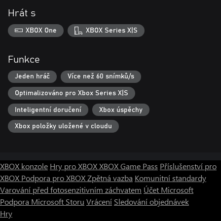
Hrát s
XBOX One
XBOX Series X|S
Funkce
Jeden hráč
Více než 60 snímků/s
Optimalizováno pro Xbox Series X|S
Inteligentní doručení
Xbox úspěchy
Xbox položky uložené v cloudu
XBOX konzole
Hry pro XBOX
XBOX Game Pass
Příslušenství pro
XBOX
Podpora pro XBOX
Zpětná vazba
Komunitní standardy
Varování před fotosenzitivním záchvatem
Účet Microsoft
Podpora Microsoft Storu
Vrácení
Sledování objednávek
Hry