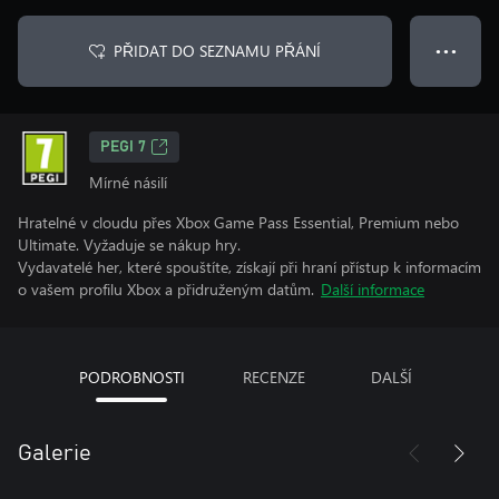
PŘIDAT DO SEZNAMU PŘÁNÍ
● ● ●
PEGI 7
Mírné násilí
Hratelné v cloudu přes Xbox Game Pass Essential, Premium nebo
Ultimate. Vyžaduje se nákup hry.
Vydavatelé her, které spouštíte, získají při hraní přístup k informacím
o vašem profilu Xbox a přidruženým datům.
Další informace
PODROBNOSTI
RECENZE
DALŠÍ
Galerie