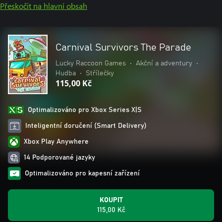
Přeskočit na hlavní obsah
Carnival Survivors The Parade
Lucky Raccoon Games
•
Akční a adventury
•
Hudba
•
Střílečky
115,00 Kč
Optimalizováno pro Xbox Series X|S
Inteligentní doručení (Smart Delivery)
Xbox Play Anywhere
14 Podporované jazyky
Optimalizováno pro kapesní zařízení
KOUPIT
115,00 Kč