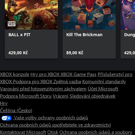
BALL x PIT
Kill The Brickman
Dung
429,00 Kč
89,00 Kč
429,0
XBOX konzole
Hry pro XBOX
XBOX Game Pass
Příslušenství pro
XBOX
Podpora pro XBOX
Zpětná vazba
Komunitní standardy
Varování před fotosenzitivním záchvatem
Účet Microsoft
Podpora Microsoft Storu
Vrácení
Sledování objednávek
Hry
Čeština (Česko)
Vaše volby ochrany osobních údajů
Ochrana osobních údajů spotřebitele ve zdravotnictví
Kontaktovat Microsoft
Otisk
Ochrana osobních údajů a soubory