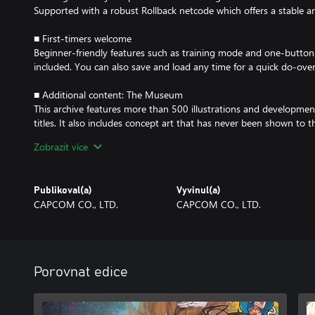
Supported with a robust Rollback netcode which offers a stable a
■ First-timers welcome
Beginner-friendly features such as training mode and one-button
included. You can also save and load any time for a quick do-over
■ Additional content: The Museum
This archive features more than 500 illustrations and developmen
titles. It also includes concept art that has never been shown to 
scenes materials that give a glimpse into the development process
Zobrazit více
over 400 music tracks recorded from the arcade versions of each
Included game titles (Japanese and English versions selectable for 
Publikoval(a)
Vyvinul(a)
Darkstalkers: The Night Warriors
CAPCOM CO., LTD.
CAPCOM CO., LTD.
Night Warriors: Darkstalkers’ Revenge
Vampire Savior: The Lord of Vampire
Vampire Hunter 2: Darkstalkers’ Revenge
Vampire Savior 2: The Lord of Vampire
Hyper Street Fighter II: The Anniversary Edition
Porovnat edice
Super Puzzle Fighter II Turbo
Super Gem Fighter Mini Mix
Cyberbots: Full Metal Madness