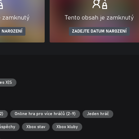
e zamknutý
Tento obsah je zamknutý
 NAROZENÍ
ZADEJTE DATUM NAROZENÍ
es X|S
2)
Online hra pro více hráčů (2-9)
Jeden hráč
úspěchy
Xbox stav
Xbox kluby