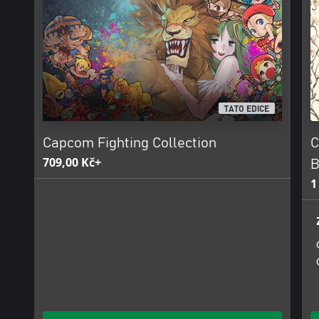
Red Earth
(*1 Vampire Hunter 2: Darkstalkers’ Revenge and Vampire Savior 
Japanese versions only)
TATO EDICE
Capcom Fighting Collection
C
709,00 Kč+
B
1