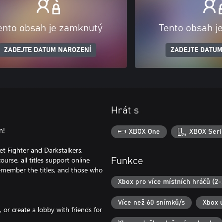
ento obsah je zamknutý
Tento obsah j
ZADEJTE DATUM NAROZENÍ
ZADEJTE DATUM
Hrát s
n!
XBOX One
XBOX Seri
eet Fighter and Darkstalkers,
urse, all titles support online
Funkce
 remember the titles, and those who
Xbox pro více místních hráčů (2-
Více než 60 snímků/s
Xbox 
or create a lobby with friends for