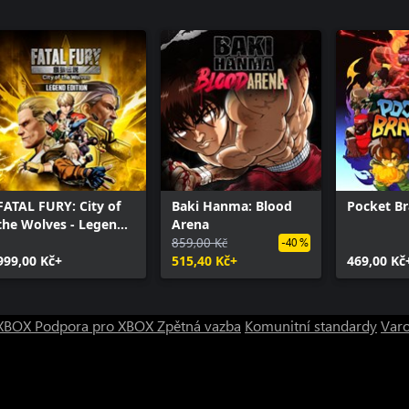
FATAL FURY: City of
Baki Hanma: Blood
Pocket Br
the Wolves - Legend
Arena
Edition
859,00 Kč
-40 %
999,00 Kč+
515,40 Kč+
469,00 Kč
o XBOX
Podpora pro XBOX
Zpětná vazba
Komunitní standardy
Varo