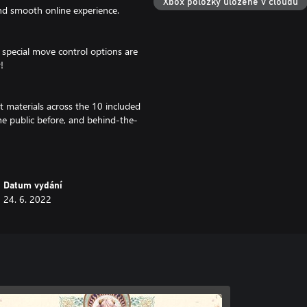
Xbox položky uložené v cloudu
nd smooth online experience.
 special move control options are
!
t materials across the 10 included
the public before, and behind-the-
. Not only that, you can listen to
 title.
most titles *1)
Datum vydání
24. 6. 2022