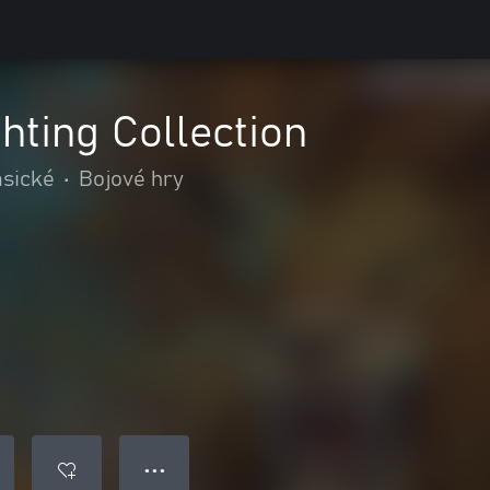
ting Collection
asické
•
Bojové hry
● ● ●