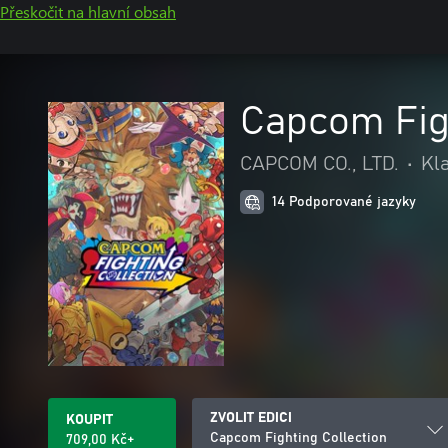
Přeskočit na hlavní obsah
Capcom Figh
CAPCOM CO., LTD.
•
Kl
14 Podporované jazyky
ZVOLIT EDICI
KOUPIT
Capcom Fighting Collection
709,00 Kč+