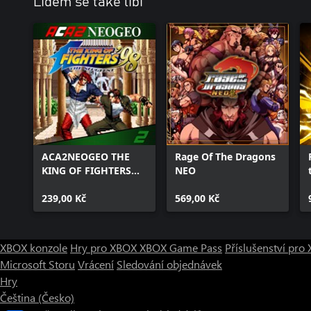
Lidem se také líbí
ACA2NEOGEO THE
Rage Of The Dragons
KING OF FIGHTERS
NEO
'98
239,00 Kč
569,00 Kč
XBOX konzole
Hry pro XBOX
XBOX Game Pass
Příslušenství pr
Microsoft Storu
Vrácení
Sledování objednávek
Hry
Čeština (Česko)