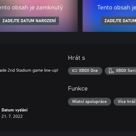
ento obsah je zamknutý
Tento obsah j
ZADEJTE DATUM NAROZENÍ
ZADEJTE DATUM
Hrát s
ade 2nd Stadium game line-up!
XBOX One
XBOX Seri
Funkce
Místní spolupráce
Více hrá
Datum vydání
21. 7. 2022