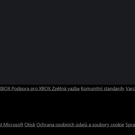
o XBOX
Podpora pro XBOX
Zpětná vazba
Komunitní standardy
Varo
t Microsoft
Otisk
Ochrana osobních údajů a soubory cookie
Spra