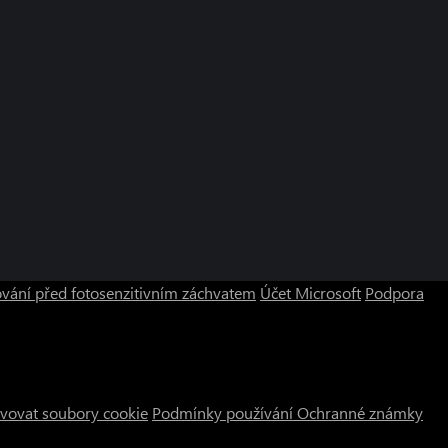
vání před fotosenzitivním záchvatem
Účet Microsoft
Podpora
vovat soubory cookie
Podmínky používání
Ochranné známky