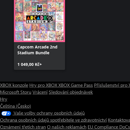
Capcom Arcade 2nd
Stadium Bundle
1 049,00 Kč+
XBOX konzole
Hry pro XBOX
XBOX Game Pass
Příslušenství pr
Microsoft Storu
Vrácení
Sledování objednávek
Hry
Čeština (Česko)
Vaše volby ochrany osobních údajů
Ochrana osobních údajů spotřebitele ve zdravotnictví
Kontaktova
Oznámení třetích stran
O našich reklamách
EU Compliance DoCs