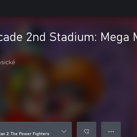
ade 2nd Stadium: Mega 
asické
● ● ●
n 2: The Power Fighters