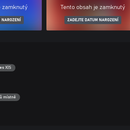
e zamknutý
Tento obsah je zamknutý
 NAROZENÍ
ZADEJTE DATUM NAROZENÍ
es X|S
čů místně