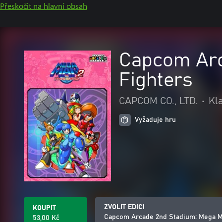
Přeskočit na hlavní obsah
Capcom Arc
Fighters
CAPCOM CO., LTD.
•
Kl
Vyžaduje hru
ZVOLIT EDICI
KOUPIT
Capcom Arcade 2nd Stadium: Mega Ma
53,00 Kč