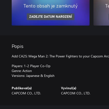
Tento obsah je zamknutý
T
ZADEJTE DATUM NAROZENÍ
Popis
Add CA2S: Mega Man 2: The Power Fighters to your Capcom Arc
Players: 1-2 Player Co-Op
Genre: Action
Versions: Japanese & English
Publikoval(a)
Vyvinul(a)
CAPCOM CO., LTD.
CAPCOM CO., LTD.