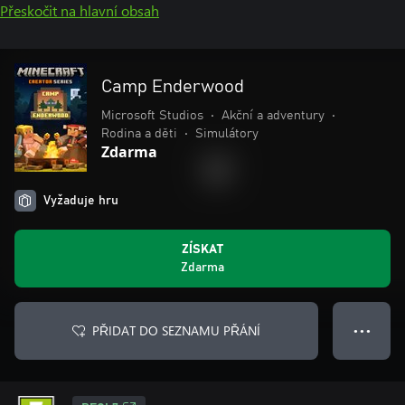
Přeskočit na hlavní obsah
Camp Enderwood
Microsoft Studios
•
Akční a adventury
•
Rodina a děti
•
Simulátory
Zdarma
Vyžaduje hru
ZÍSKAT
Zdarma
PŘIDAT DO SEZNAMU PŘÁNÍ
● ● ●