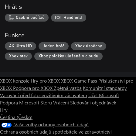
Hrát s
Osobní počítač
Handheld
Funkce
4K Ultra HD
Jeden hráč
Xbox úspěchy
Xbox stav
Xbox položky uložené v cloudu
XBOX konzole
Hry pro XBOX
XBOX Game Pass
Příslušenství pro
XBOX
Podpora pro XBOX
Zpětná vazba
Komunitní standardy
Varování před fotosenzitivním záchvatem
Účet Microsoft
Podpora Microsoft Storu
Vrácení
Sledování objednávek
Hry
Čeština (Česko)
Vaše volby ochrany osobních údajů
Ochrana osobních údajů spotřebitele ve zdravotnictví