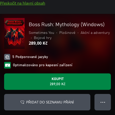
Přeskočit na hlavní obsah
Boss Rush: Mythology (Windows)
Sometimes You
•
Plošinové
•
Akční a adventury
•
Bojové hry
289,00 Kč
5 Podporované jazyky
Optimalizováno pro kapesní zařízení
KOUPIT
289,00 Kč
PŘIDAT DO SEZNAMU PŘÁNÍ
● ● ●