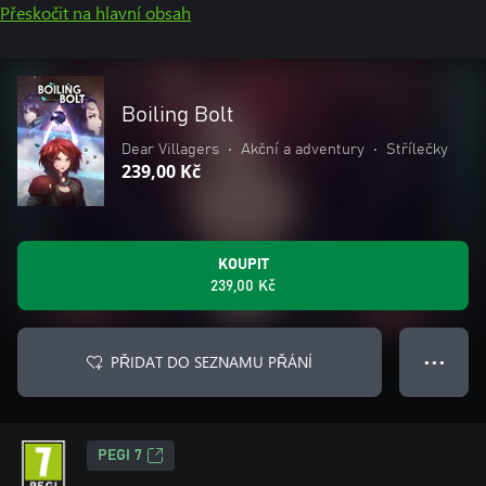
Přeskočit na hlavní obsah
Boiling Bolt
Dear Villagers
•
Akční a adventury
•
Střílečky
239,00 Kč
KOUPIT
239,00 Kč
PŘIDAT DO SEZNAMU PŘÁNÍ
● ● ●
PEGI 7