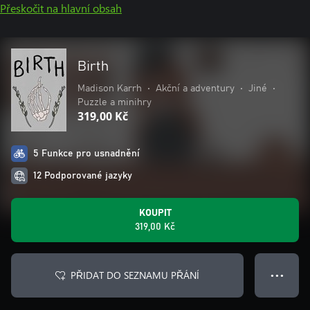
Přeskočit na hlavní obsah
Birth
Madison Karrh
•
Akční a adventury
•
Jiné
•
Puzzle a minihry
319,00 Kč
5 Funkce pro usnadnění
12 Podporované jazyky
KOUPIT
319,00 Kč
PŘIDAT DO SEZNAMU PŘÁNÍ
● ● ●