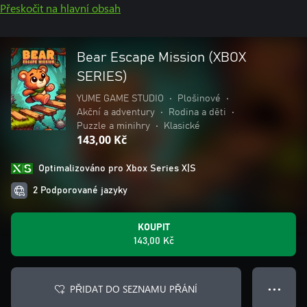
Přeskočit na hlavní obsah
Bear Escape Mission (XBOX
SERIES)
YUME GAME STUDIO
•
Plošinové
•
Akční a adventury
•
Rodina a děti
•
Puzzle a minihry
•
Klasické
143,00 Kč
Optimalizováno pro Xbox Series X|S
2 Podporované jazyky
KOUPIT
143,00 Kč
PŘIDAT DO SEZNAMU PŘÁNÍ
● ● ●