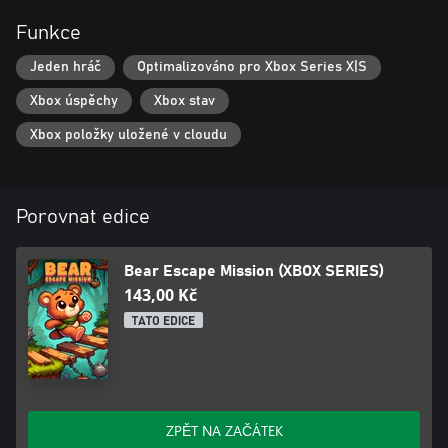
Funkce
Jeden hráč
Optimalizováno pro Xbox Series X|S
Xbox úspěchy
Xbox stav
Xbox položky uložené v cloudu
Porovnat edice
Bear Escape Mission (XBOX SERIES)
143,00 Kč
TATO EDICE
ZPĚT NA ZAČÁTEK