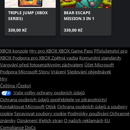
TRIPLE JUMP (XBOX
BEAR ESCAPE
SERIES)
MISSION 3 IN 1
339,00 Kč
339,00 Kč
XBOX konzole
Hry pro XBOX
XBOX Game Pass
Příslušenství pro
XBOX
Podpora pro XBOX
Zpětná vazba
Komunitní standardy
Varování před fotosenzitivním záchvatem
Účet Microsoft
Podpora Microsoft Storu
Vrácení
Sledování objednávek
Hry
Čeština (Česko)
Vaše volby ochrany osobních údajů
Ochrana osobních údajů spotřebitele ve zdravotnictví
Kontaktovat Microsoft
Otisk
Ochrana osobních údajů a soubory
cookie
Spravovat soubory cookie
Podmínky používání
Ochranné
známky
Oznámení třetích stran
O našich reklamách
EU
Compliance DoCs