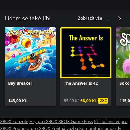
Zobrazit vše
Lidem se také líbí
Bay Breaker
The Answer Is 42
Soko
143,00 Kč
85,00 Kč
68,00 Kč
115,0
-20 %
XBOX konzole
Hry pro XBOX
XBOX Game Pass
Příslušenství pro
XBOX
Podpora pro XBOX
Zpětná vazba
Komunitní standardy