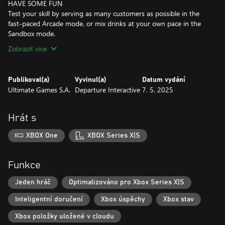
HAVE SOME FUN
Test your skill by serving as many customers as possible in the
fast-paced Arcade mode, or mix drinks at your own pace in the
Sandbox mode.
Zobrazit více
Publikoval(a)
Vyvinul(a)
Datum vydání
Ultimate Games S.A.
Departure Interactive
7. 5. 2025
Hrát s
XBOX One
XBOX Series X|S
Funkce
Jeden hráč
Optimalizováno pro Xbox Series X|S
Inteligentní doručení
Xbox úspěchy
Xbox stav
Xbox položky uložené v cloudu