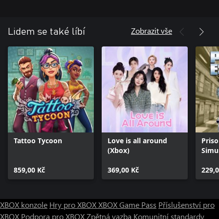
Zobrazit vše
Lidem se také líbí
Tattoo Tycoon
Love is all around
Pris
(Xbox)
Simu
859,00 Kč
369,00 Kč
229,0
XBOX konzole
Hry pro XBOX
XBOX Game Pass
Příslušenství pro
XBOX
Podpora pro XBOX
Zpětná vazba
Komunitní standardy