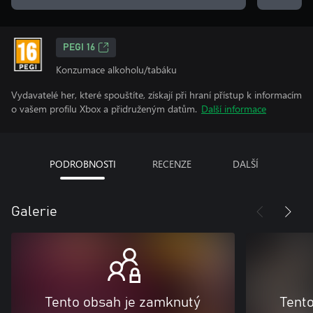
PEGI 16
Konzumace alkoholu/tabáku
Vydavatelé her, které spouštíte, získají při hraní přístup k informacím
o vašem profilu Xbox a přidruženým datům.
Další informace
PODROBNOSTI
RECENZE
DALŠÍ
Galerie
Tento obsah je zamknutý
Tent