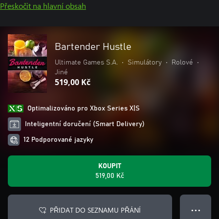
Přeskočit na hlavní obsah
Bartender Hustle
Ultimate Games S.A.
•
Simulátory
•
Rolové
•
Jiné
519,00 Kč
Optimalizováno pro Xbox Series X|S
Inteligentní doručení (Smart Delivery)
12 Podporované jazyky
KOUPIT
519,00 Kč
PŘIDAT DO SEZNAMU PŘÁNÍ
● ● ●