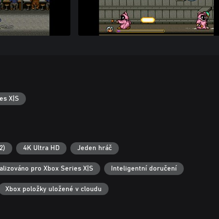
es X|S
2)
4K Ultra HD
Jeden hráč
alizováno pro Xbox Series X|S
Inteligentní doručení
Xbox položky uložené v cloudu