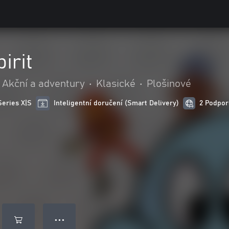
irit
Akční a adventury
•
Klasické
•
Plošinové
Series X|S
Inteligentní doručení (Smart Delivery)
2 Podpor
● ● ●