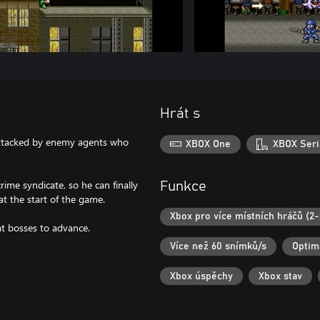
Hrát s
s attacked by enemy agents who
XBOX One
XBOX Seri
rime syndicate, so he can finally
Funkce
at the start of the game.
Xbox pro více místních hráčů (2-
at bosses to advance.
Více než 60 snímků/s
Optim
Xbox úspěchy
Xbox stav