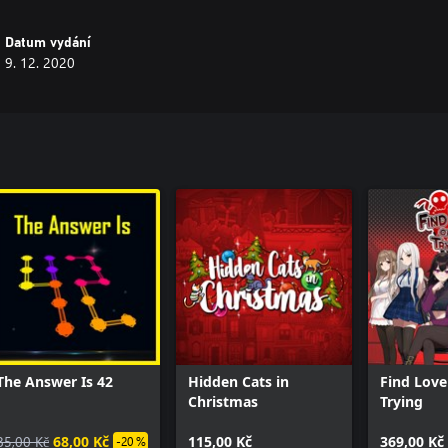
Datum vydání
9. 12. 2020
The Answer Is 42
Hidden Cats in
Find Love
Christmas
Trying
85,00 Kč
68,00 Kč
115,00 Kč
369,00 Kč
-20 %