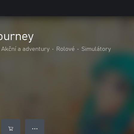
ourney
Akční a adventury
•
Rolové
•
Simulátory
● ● ●