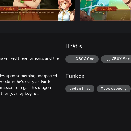
Hrát s
ave lived there for eons, and the
XBOX One
XBOX Seri
mbles upon something unexpected
Funkce
rr states he's really an Earth
 mission to regain his dragon
Jeden hráč
Xbox úspěchy
heir journey begins...