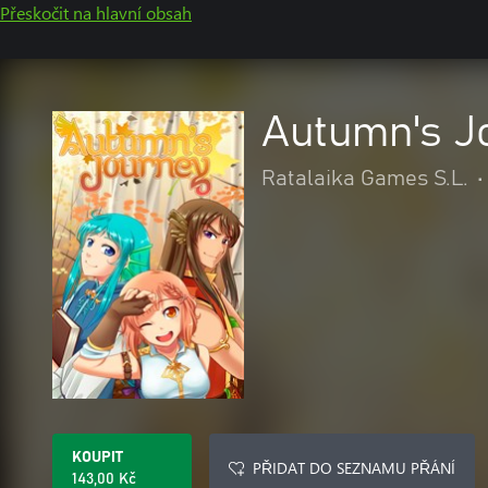
Přeskočit na hlavní obsah
Autumn's J
Ratalaika Games S.L.
•
KOUPIT
PŘIDAT DO SEZNAMU PŘÁNÍ
143,00 Kč