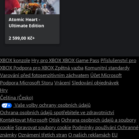
Atomic Heart -
Ultimate Edition
2 599,00 Kč+
XBOX konzole
Hry pro XBOX
XBOX Game Pass
Příslušenství pro
XBOX
Podpora pro XBOX
Zpětná vazba
Komunitní standardy
Varování před fotosenzitivním záchvatem
Účet Microsoft
Podpora Microsoft Storu
Vrácení
Sledování objednávek
Hry
Čeština (Česko)
Vaše volby ochrany osobních údajů
Ochrana osobních údajů spotřebitele ve zdravotnictví
Kontaktovat Microsoft
Otisk
Ochrana osobních údajů a soubory
cookie
Spravovat soubory cookie
Podmínky používání
Ochranné
známky
Oznámení třetích stran
O našich reklamách
EU