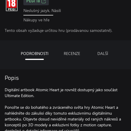
PEGI 18
Neslušný jazyk, Násilí
Nákupy ve hře
Tento obsah vyžaduje určitou hru (prodávanou samostatně).
PODROBNOSTI
RECENZE
DALŠÍ
Popis
Digitální artbook Atomic Heart je rovněž dostupný jako součást
Ultimate Edition.
Ponořte se do bohatého a zvráceného světa hry Atomic Heart a
nahlédněte do zákulisí díky tomuto exkluzivnímu digitálnímu
artbooku. Objevte dosud neviděné materiály od raných nákresů a
konceptů po 3D modely a exkluzivní fotky z motion capture,
doplněné o detailní informace od vývojářů.