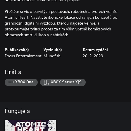
Přečtěte si víc o barvitých postavách, robotech a tvorech ve hře
Atomic Heart. Navštivte ikonické lokace od raných konceptů po
grandiózní digitální výzdobu, kterou najdete ve hře, a
prozkoumejte tvůrčí proces za tím vším včetně komiksových
obrazovek smrti či ikon v nabídkách.
Publikoval(a)
Vyvinul(a)
Datum vydání
Focus Entertainment
Mundfish
20. 2. 2023
Hrát s
XBOX One
XBOX Series X|S
Funguje s