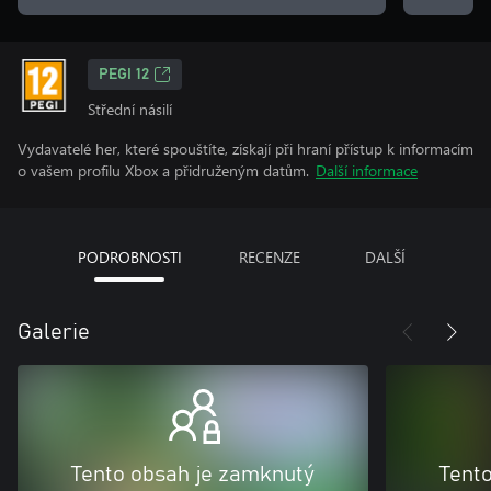
PEGI 12
Střední násilí
Vydavatelé her, které spouštíte, získají při hraní přístup k informacím
o vašem profilu Xbox a přidruženým datům.
Další informace
PODROBNOSTI
RECENZE
DALŠÍ
Galerie
Tento obsah je zamknutý
Tent