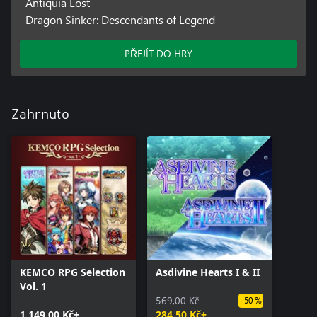
Antiquia Lost
Dragon Sinker: Descendants of Legend
PŘEJÍT DO HRY
Zahrnuto
KEMCO RPG Selection
Asdivine Hearts I & II
Vol. 1
569,00 Kč
-50 %
1 149,00 Kč+
284,50 Kč+