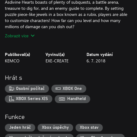
Asdivine Hearts boasts of plenty of subquests, a battle arena,
treasure to dig for, and an enemy guide to complete. By setting
puzzle piece-like jewels in a box known as a rubix, players are able
to customize characters! How far can you level and how many
millions of damage can you dish out?
Zobrazit více
Publikoval(a)
Vyvinul(a)
Datum vydání
KEMCO
EXE-CREATE
6. 7. 2018
Hrát s
Osobní počítač
XBOX One
XBOX Series X|S
Handheld
Funkce
Jeden hráč
Xbox úspěchy
Xbox stav