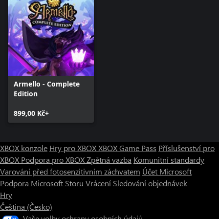
Armello - Complete
Edition
899,00 Kč+
XBOX konzole
Hry pro XBOX
XBOX Game Pass
Příslušenství pro
XBOX
Podpora pro XBOX
Zpětná vazba
Komunitní standardy
Varování před fotosenzitivním záchvatem
Účet Microsoft
Podpora Microsoft Storu
Vrácení
Sledování objednávek
Hry
Čeština (Česko)
Vaše volby ochrany osobních údajů