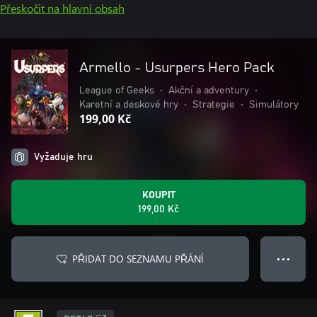
Přeskočit na hlavní obsah
Armello - Usurpers Hero Pack
League of Geeks
•
Akční a adventury
•
Karetní a deskové hry
•
Strategie
•
Simulátory
199,00 Kč
Vyžaduje hru
KOUPIT
199,00 Kč
PŘIDAT DO SEZNAMU PŘÁNÍ
● ● ●