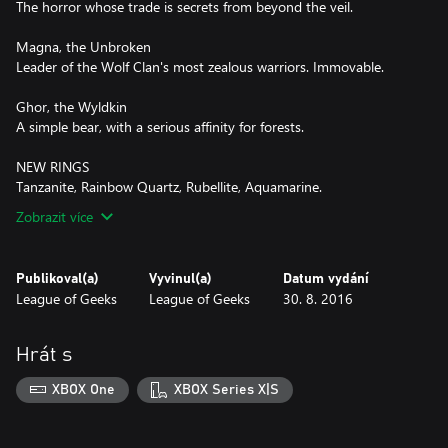
The horror whose trade is secrets from beyond the veil.
Magna, the Unbroken
Leader of the Wolf Clan's most zealous warriors. Immovable.
Ghor, the Wyldkin
A simple bear, with a serious affinity for forests.
NEW RINGS
Tanzanite, Rainbow Quartz, Rubellite, Aquamarine.
Zobrazit více
Publikoval(a)
Vyvinul(a)
Datum vydání
League of Geeks
League of Geeks
30. 8. 2016
Hrát s
XBOX One
XBOX Series X|S