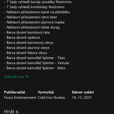
- 7 Sady vzhledů bundy posádky Nostromo
- 7 Sady vzhledů kombinézy Nostromo
- Náhlavní příslušenství baret na přehlídku
- Náhlavní příslušenství retro letec
- Náhlavní příslušenství plynová maska
- Náhlavní příslušenství šátek durag
- Barva zbraně bombová četa
- Barva zbraně opálová
- Barva zbraně karmínový obrys
- Barva zbraně azurový obrys
- Barva zbraně fialový obrys
- Barva zbraně kamufláž Splinter - Titan
- Barva zbraně kamufláž Splinter - Venuše
- Barva zbraně kamufláž Splinter - Mars
- Potisk zbraně Hlava vlka
Zobrazit více
- Potisk zbraně Turbo
- Potisk zbraně Vždy věrný, vždy přímý
- Potisk zbraně Biohazard
Publikoval(a)
Vyvinul(a)
Datum vydání
- Animace oslava
Focus Entertainment
Cold Iron Studios
14. 12. 2021
- Animace napodobení xenomorfa
- Animace zpívání
- Animace pohrožení
Hrát s
- 3 náhodné karty výzvy, 3 náhodné spotřební věci