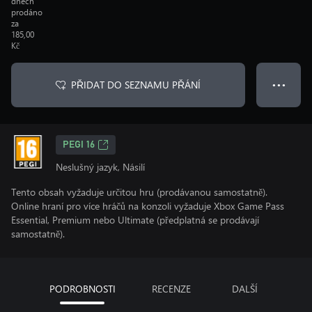
dnech
prodáno
za
185,00
Kč
PŘIDAT DO SEZNAMU PŘÁNÍ
● ● ●
PEGI 16
Neslušný jazyk, Násilí
Tento obsah vyžaduje určitou hru (prodávanou samostatně).
Online hraní pro více hráčů na konzoli vyžaduje Xbox Game Pass
Essential, Premium nebo Ultimate (předplatná se prodávají
samostatně).
PODROBNOSTI
RECENZE
DALŠÍ