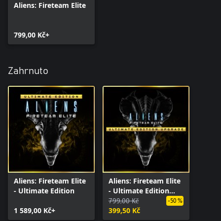
Aliens: Fireteam Elite
799,00 Kč+
Zahrnuto
Aliens: Fireteam Elite
Aliens: Fireteam Elite
- Ultimate Edition
- Ultimate Edition
Upgrade
799,00 Kč
-50 %
1 589,00 Kč+
399,50 Kč