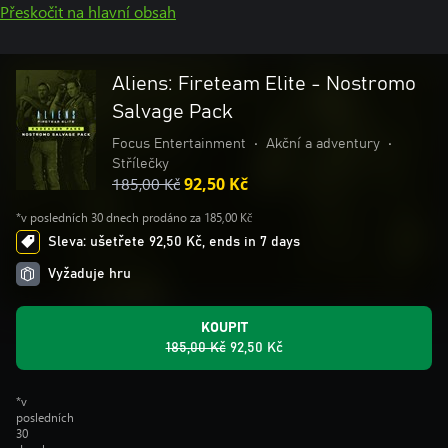
Přeskočit na hlavní obsah
Aliens: Fireteam Elite - Nostromo
Salvage Pack
Focus Entertainment
•
Akční a adventury
•
Střílečky
185,00 Kč
92,50 Kč
*v posledních 30 dnech prodáno za 185,00 Kč
Sleva: ušetřete 92,50 Kč, ends in 7 days
Vyžaduje hru
KOUPIT
185,00 Kč
92,50 Kč
*v
posledních
30