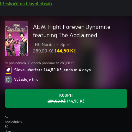
Přeskočit na hlavní obsah
AEW: Fight Forever Dynamite
featuring The Acclaimed
THQ Nordic
•
Sport
289,00 Kč
144,50 Kč
*v posledních 30 dnech prodáno za 289,00 Kč
Sleva: ušetřete 144,50 Kč, ends in 4 days
Vyžaduje hru
KOUPIT
289,00 Kč
144,50 Kč
*v
posledních
30
dnech