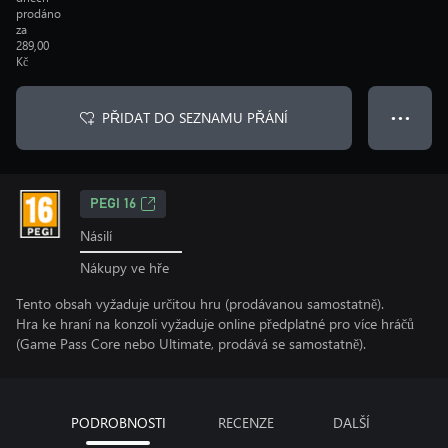
prodáno
za
289,00
Kč
PŘIDAT DO SEZNAMU PŘÁNÍ
● ● ●
PEGI 16
Násilí
Nákupy ve hře
Tento obsah vyžaduje určitou hru (prodávanou samostatně).
Hra ke hraní na konzoli vyžaduje online předplatné pro více hráčů
(Game Pass Core nebo Ultimate, prodává se samostatně).
PODROBNOSTI
RECENZE
DALŠÍ