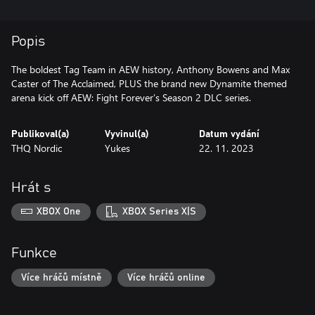
Popis
The boldest Tag Team in AEW history, Anthony Bowens and Max
Caster of The Acclaimed, PLUS the brand new Dynamite themed
arena kick off AEW: Fight Forever’s Season 2 DLC series.
Publikoval(a)
Vyvinul(a)
Datum vydání
THQ Nordic
Yukes
22. 11. 2023
Hrát s
XBOX One
XBOX Series X|S
Funkce
Více hráčů místně
Více hráčů online