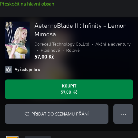
Přeskočit na hlavní obsah
AeternoBlade II : Infinity - Lemon
Mimosa
Corecell Technology Co,.Ltd
•
Akční a adventury
•
Plošinové
•
Rolové
57,00 Kč
Vyžaduje hru
KOUPIT
57,00 Kč
PŘIDAT DO SEZNAMU PŘÁNÍ
● ● ●