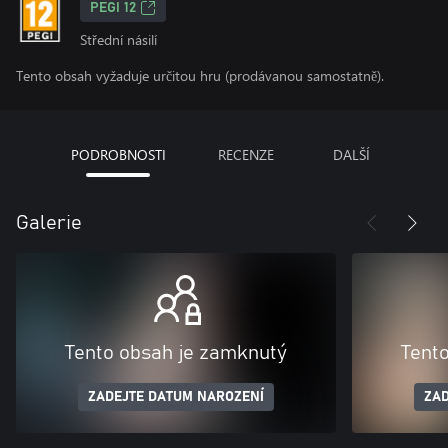
PEGI 12
Střední násilí
Tento obsah vyžaduje určitou hru (prodávanou samostatně).
PODROBNOSTI
RECENZE
DALŠÍ
Galerie
Tento obsah je zamknutý
Tent
ZADEJTE DATUM NAROZENÍ
ZAD