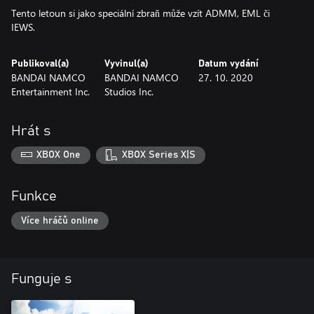
Tento letoun si jako speciální zbraň může vzít ADMM, EML či
IEWS.
Publikoval(a)
Vyvinul(a)
Datum vydání
BANDAI NAMCO
BANDAI NAMCO
27. 10. 2020
Entertainment Inc.
Studios Inc.
Hrát s
XBOX One
XBOX Series X|S
Funkce
Více hráčů online
Funguje s