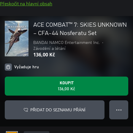
Přeskočit na hlavní obsah
ACE COMBAT™ 7: SKIES UNKNOWN
– CFA-44 Nosferatu Set
BANDAI NAMCO Entertainment Inc.
•
Závodění a létání
136,00 Kč
Vyžaduje hru
KOUPIT
136,00 Kč
PŘIDAT DO SEZNAMU PŘÁNÍ
● ● ●