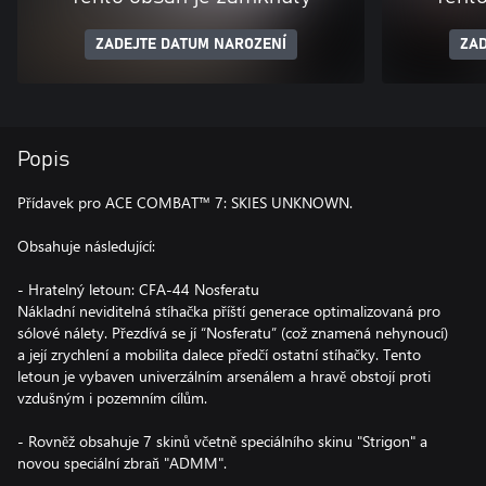
ZADEJTE DATUM NAROZENÍ
ZAD
Popis
Přídavek pro ACE COMBAT™ 7: SKIES UNKNOWN.
Obsahuje následující:
- Hratelný letoun: CFA-44 Nosferatu
Nákladní neviditelná stíhačka příští generace optimalizovaná pro
sólové nálety. Přezdívá se jí “Nosferatu” (což znamená nehynoucí)
a její zrychlení a mobilita dalece předčí ostatní stíhačky. Tento
letoun je vybaven univerzálním arsenálem a hravě obstojí proti
vzdušným i pozemním cílům.
- Rovněž obsahuje 7 skinů včetně speciálního skinu "Strigon" a
novou speciální zbraň "ADMM".