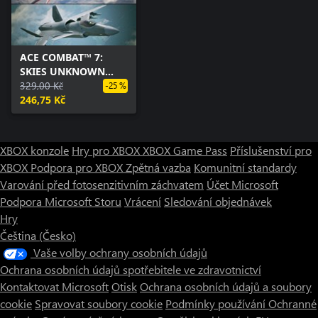
ACE COMBAT™ 7:
SKIES UNKNOWN
25th Anniversary DLC
329,00 Kč
-25 %
- Original Aircraft
246,75 Kč
Series – Set
XBOX konzole
Hry pro XBOX
XBOX Game Pass
Příslušenství pro
XBOX
Podpora pro XBOX
Zpětná vazba
Komunitní standardy
Varování před fotosenzitivním záchvatem
Účet Microsoft
Podpora Microsoft Storu
Vrácení
Sledování objednávek
Hry
Čeština (Česko)
Vaše volby ochrany osobních údajů
Ochrana osobních údajů spotřebitele ve zdravotnictví
Kontaktovat Microsoft
Otisk
Ochrana osobních údajů a soubory
cookie
Spravovat soubory cookie
Podmínky používání
Ochranné