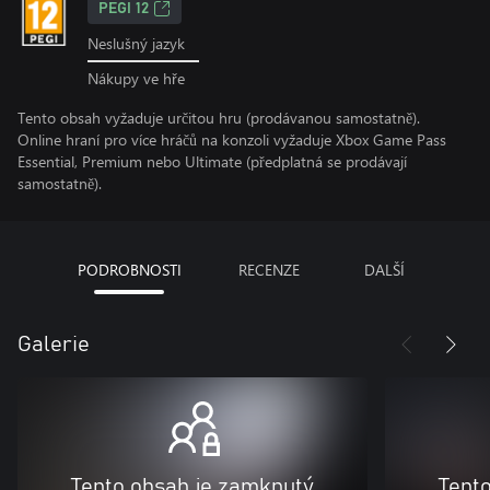
PEGI 12
Neslušný jazyk
Nákupy ve hře
Tento obsah vyžaduje určitou hru (prodávanou samostatně).
Online hraní pro více hráčů na konzoli vyžaduje Xbox Game Pass
Essential, Premium nebo Ultimate (předplatná se prodávají
samostatně).
PODROBNOSTI
RECENZE
DALŠÍ
Galerie
Tento obsah je zamknutý
Tent