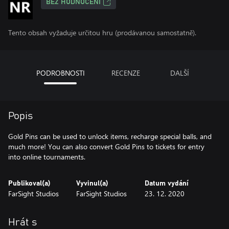
BEZ HODNOCENÍ
Tento obsah vyžaduje určitou hru (prodávanou samostatně).
PODROBNOSTI
RECENZE
DALŠÍ
Popis
Gold Pins can be used to unlock items, recharge special balls, and
much more! You can also convert Gold Pins to tickets for entry
into online tournaments.
Publikoval(a)
Vyvinul(a)
Datum vydání
FarSight Studios
FarSight Studios
23. 12. 2020
Hrát s