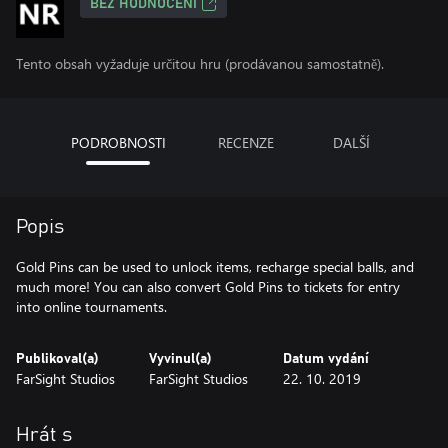
BEZ HODNOCENÍ
Tento obsah vyžaduje určitou hru (prodávanou samostatně).
PODROBNOSTI
RECENZE
DALŠÍ
Popis
Gold Pins can be used to unlock items, recharge special balls, and
much more! You can also convert Gold Pins to tickets for entry
into online tournaments.
Publikoval(a)
Vyvinul(a)
Datum vydání
FarSight Studios
FarSight Studios
22. 10. 2019
Hrát s