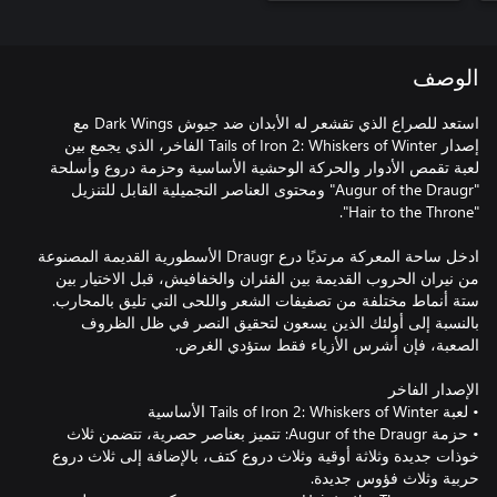
الوصف
استعد للصراع الذي تقشعر له الأبدان ضد جيوش Dark Wings مع
إصدار Tails of Iron 2: Whiskers of Winter الفاخر، الذي يجمع بين
لعبة تقمص الأدوار والحركة الوحشية الأساسية وحزمة دروع وأسلحة
"Augur of the Draugr" ومحتوى العناصر التجميلية القابل للتنزيل
ادخل ساحة المعركة مرتديًا درع Draugr الأسطورية القديمة المصنوعة
من نيران الحروب القديمة بين الفئران والخفافيش، قبل الاختيار بين
ستة أنماط مختلفة من تصفيفات الشعر واللحى التي تليق بالمحارب.
بالنسبة إلى أولئك الذين يسعون لتحقيق النصر في ظل الظروف
• حزمة Augur of the Draugr: تتميز بعناصر حصرية، تتضمن ثلاث
خوذات جديدة وثلاثة أوقية وثلاث دروع كتف، بالإضافة إلى ثلاث دروع