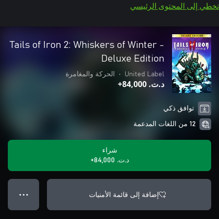
تخطي إلى المحتوى الرئيسي
Tails of Iron 2: Whiskers of Winter -
Deluxe Edition
United Label
•
الحركة والمغامرة
د.ت.‏ 84,000+
توافق ذكي
12 من اللغات المدعمة
شراء
د.ت.‏ 84,000+
إضافة إلى قائمة الأمنيات
● ● ●