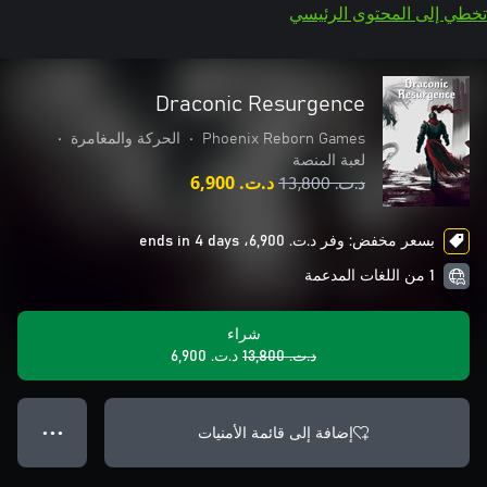
تخطي إلى المحتوى الرئيسي
Draconic Resurgence
Phoenix Reborn Games
•
الحركة والمغامرة
•
لعبة المنصة
د.ت.‏ 13,800
د.ت.‏ 6,900
بسعر مخفض: وفر د.ت.‏ 6,900، ends in 4 days
1 من اللغات المدعمة
شراء
د.ت.‏ 13,800
د.ت.‏ 6,900
إضافة إلى قائمة الأمنيات
● ● ●