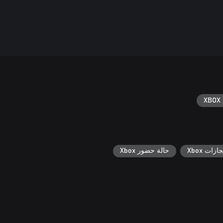
XBOX 
جازات Xbox
حالة حضور Xbox