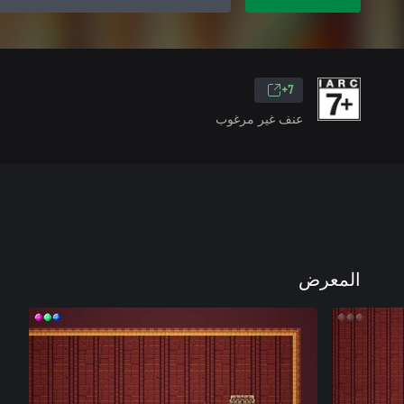
7+
عنف غير مرغوب
المعرض