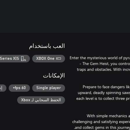
العب باستخدام
Enter the mysterious world of pyr
Series X|S
XBOX One
- The Gem Heist, you control
traps and obstacles. With incr
الإمكانات
Prepare to face dangers li
Single player
60 fps+
إن
upward, deadly spinning saws,
each level is to collect three
الحفظ السحابي لـ Xbox
With simple mechanics a
challenging and satisfying exper