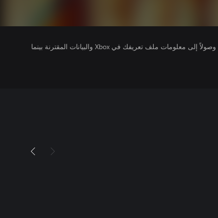
يتلقى ناشرو الألعاب التي تقوم بتشغيلها وصولاً إلى معلومات ملف تعريفك في Xbox والبيانات المقترنة بينما