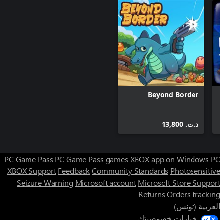
Beyond Border
د.ت.‏ 13,800
PC Game Pass
PC Game Pass games
XBOX app on Windows PC
XBOX Support
Feedback
Community Standards
Photosensitive
Seizure Warning
Microsoft account
Microsoft Store Support
Returns
Orders tracking
العربية (تونس)
خيارات خصوصيتك