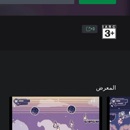
3+
المعرض