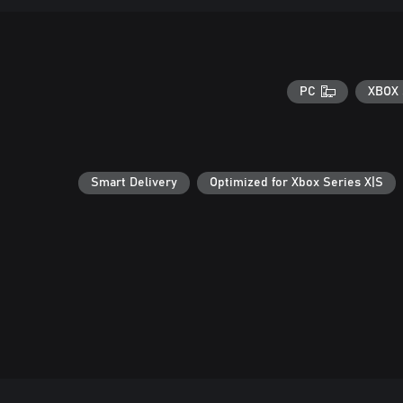
PC
XBOX 
Smart Delivery
Optimized for Xbox Series X|S