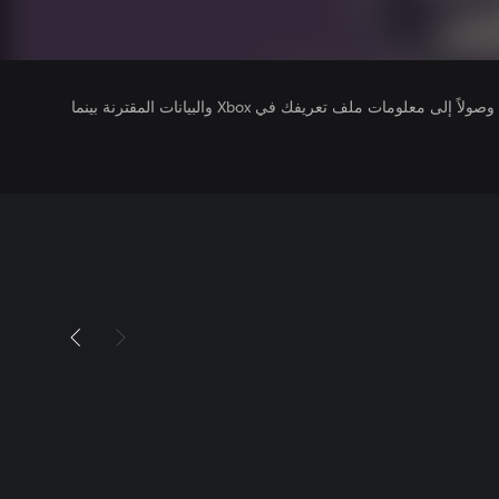
يتلقى ناشرو الألعاب التي تقوم بتشغيلها وصولاً إلى معلومات ملف تعريفك في Xbox والبيانات المقترنة بينما