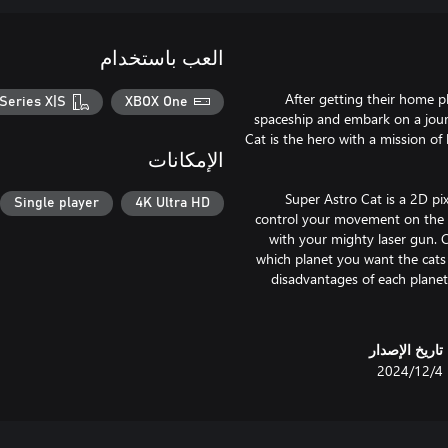
العب باستخدام
After getting their home p
Series X|S
XBOX One
spaceship and embark on a journ
Cat is the hero with a mission of 
الإمكانات
Super Astro Cat is a 2D pix
Single player
4K Ultra HD
control your movement on the a
with your mighty laser gun. C
which planet you want the cats 
disadvantages of each planet a
تاريخ الإصدار
4‏/12‏/2024