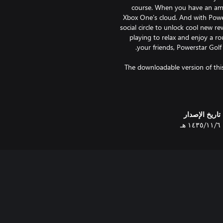
course. When you have an ama
Xbox One’s cloud. And with Power
social circle to unlock cool new 
playing to relax and enjoy a ro
The downloadable version of this
Dutch, Finnish, Norwegian
تاريخ الإصدار
٦‏/١١‏/١٤٣٥ هـ