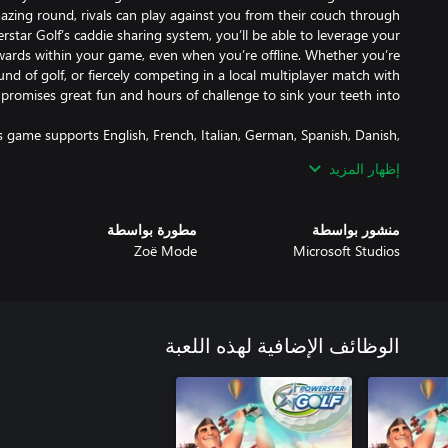
zing round, rivals can play against you from their couch through
star Golf’s caddie sharing system, you’ll be able to leverage your
rewards within your game, even when you’re offline. Whether you’re
und of golf, or fiercely competing in a local multiplayer match with
 game supports English, French, Italian, German, Spanish, Danish,
, Polish, Portuguese, Russian, Swedish, Turkish, Japanese, Korean,
إظهار المزيد
Chinese.
منشور بواسطة
مطورة بواسطة
Zoë Mode
Microsoft Studios
الوظائف الإضافية لهذه اللعبة