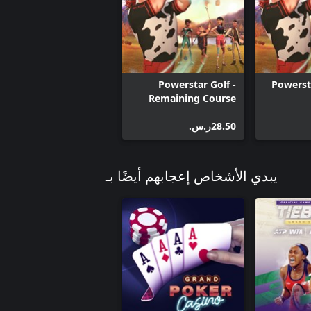
Powerstar Golf -
Powersta
Remaining Course
‪ر.س.‏‎28.50‬
يبدي الأشخاص إعجابهم أيضًا بـ