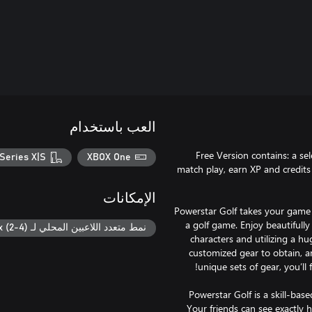
العب باستخدام
Free Version contains: a se
Series X|S
XBOX One
match play, earn XP and credits 
الإمكانات
Powerstar Golf takes your game 
a golf game. Enjoy beautifully 
نمط متعدد اللاعبين المحلي لـ Xbox (2-4)
characters and utilizing a h
customized gear to obtain, and
Powerstar Golf is a skill-bas
Your friends can see exactly 