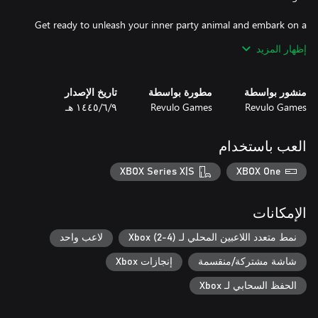
Get ready to unleash your inner party animal and embark on a
joyous adventure with Party Friends. It's time to create
إظهار المزيد
unforgettable memories, share moments of hilarity, and establish
منشور بواسطة
مطورة بواسطة
تاريخ الإصدار
Let the games begin!
Revulo Games
Revulo Games
٩‏/٦‏/١٤٤٥ هـ
العب باستخدام
XBOX Series X|S
XBOX One
الإمكانات
نمط متعدد اللاعبين المحلي لـ Xbox (2-4)
لاعب واحد
شاشة مشتركة/منقسمة
إنجازات Xbox
الحفظ السحابي لـ Xbox