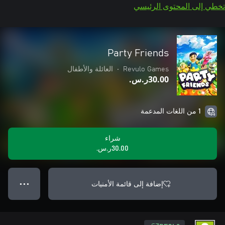
تخطي إلى المحتوى الرئيسي
Party Friends
Revulo Games
•
العائلة والأطفال
‪ر.س.‏‎30.00‬
1 من اللغات المدعمة
شراء
‪ر.س.‏‎30.00‬
إضافة إلى قائمة الأمنيات
● ● ●