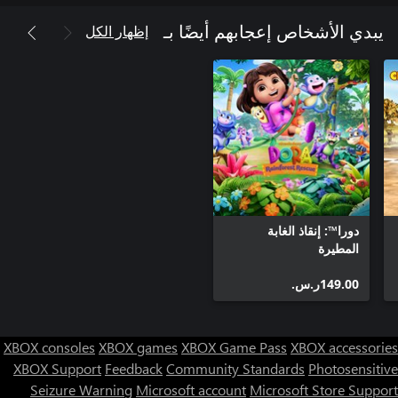
إظهار الكل
يبدي الأشخاص إعجابهم أيضًا بـ
دورا™: إنقاذ الغابة
المطيرة
‪ر.س.‏‎149.00‬
XBOX consoles
XBOX games
XBOX Game Pass
XBOX accessories
XBOX Support
Feedback
Community Standards
Photosensitive
Seizure Warning
Microsoft account
Microsoft Store Support