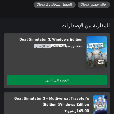
حالة حضور Xbox
الحفظ السحابي لـ Xbox
المقارنة بين الإصدارات
تُعد Goat Simulator 3 لعبة رائعة بمعنى الكلمة. هل ستعلمك هذه
فمعرفة معلومات عن المِعاز الحقيقية من David Attenborough أو
Goat Simulator 3: Windows Edition
نصائح منه ستكون بالتأكيد أمرًا مجديًّا عليك فعله.
مضمن مع
هذا الإصدار
العودة إلى أعلى
Goat Simulator 3 - Multiversal Traveler's
Edition (Windows Edition)
‪ر.س.‏‎149.00‬+