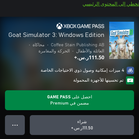
تخطي إلى المحتوى الرئيسي
Goat Simulator 3: Windows Edition
Coffee Stain Publishing AB
•
محاكاة
•
العائلة والأطفال
•
الحركة والمغامرة
‪ر.س.‏‎111.50‬+
4 ميزات إمكانية وصول ذوي الاحتياجات الخاصة
تم تحسينها للأجهزة المحمولة
احصل على GAME PASS
مضمن في Premium
شراء
● ● ●
‪ر.س.‏‎111.50‬+