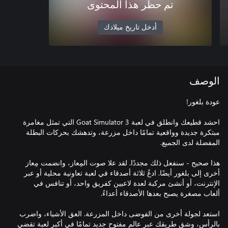
تم حظر هذا المحتوى
أدخل تاريخ ميلادك
الوصف
احشد قطيعك وانطلق في لعبة Goat Simulator 3 التي تمثل مغامرة
مبتكرة جديدة وواقعية تمامًا داخل مزرعة، وتدهشك بحركات البطلة
هذا صحيح - سنفعل ذلك مجددًا. لقد علا صوت المِعاز، وانضمت مِعاز
أخرى إلى بلغور أيضًا. ادعُ ثلاثة أصدقاء في لعبة تعاونية محلية أو عبر
الإنترنت، أو أنشئ مركبة لعدة لاعبين كفريق واحد، أو تنافس في
استعد لجولة أخرى من الفوضى داخل المزرعة. العق الأشياء، واضرب
بالرأس، وشق طريقك عبر عالم مفتوح جديد تمامًا في أكبر لعبة تقضي