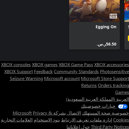
Egging On
‪ر.س.‏‎56.50‬
XBOX consoles
XBOX games
XBOX Game Pass
XBOX accessories
XBOX Support
Feedback
Community Standards
Photosensitive
Seizure Warning
Microsoft account
Microsoft Store Support
Returns
Orders tracking
Games
العربية (المملكة العربية السعودية)
خيارات خصوصيتك
خصوصية صحة المستهلك
الاتصال بشركة Microsoft
Privacy &
Cookies
إدارة ملفات تعريف الارتباط
بنود الاستخدام
العلامات التجارية
Third Party Notices
حول إعلاناتنا