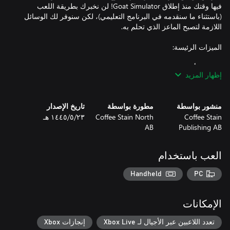
فيها وقتك منذ إطلاق Goat Simulator! لن نخبرك بطريقة اللعب
(باستثناء ما سنقدمه في البرنامج التعليمي)، لكن سنوفر لك الوسائل
إظهار المزيد
- يمكن لثلاثة من أصدقائك أن يصبحوا مِعازًا أيضًا، وينضموا إليك في
منشور بواسطة
مطورة بواسطة
تاريخ الإصدار
إذا أردت أن تكون باهرًا، فيمكنك ارتداء جلود المِعاز الطويلة والمِعاز
Coffee Stain
Coffee Stain North
٢٣‏/٥‏/١٤٤٥ هـ
AB
Publishing AB
العب باستخدام
- لقد قمنا بالفعل بتعيين "مصممي ألعاب" هذه المرة، وقالو لنا إنهم
أضافوا "كمًا كبيرًا من المحتوى": أحداث وشخصيات غير قابلة للعب
Handheld
PC
لاستخدامها وعناصر فيزيائية وتأثيرات للحالة ومقتنيات وبيض عيد الفصح
الإمكانات
تعدد اللاعبين عبر الأجيال لـ Xbox Live
إنجازات Xbox