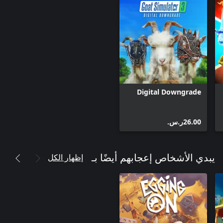
Digital Downgrade
‪ر.س.‏‎26.00‬
إظهار الكل
يبدي الأشخاص إعجابهم أيضًا بـ