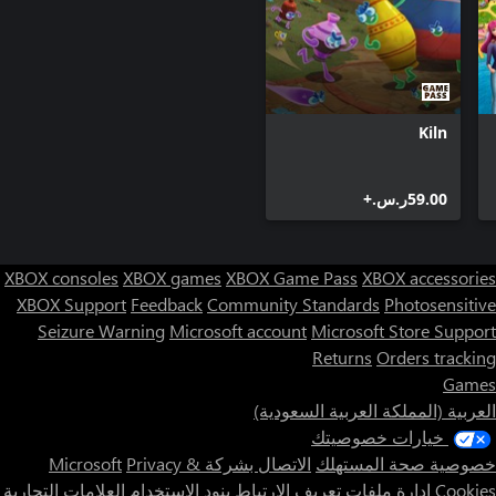
Kiln
‪ر.س.‏‎59.00‬+
XBOX consoles
XBOX games
XBOX Game Pass
XBOX accessories
XBOX Support
Feedback
Community Standards
Photosensitive
Seizure Warning
Microsoft account
Microsoft Store Support
Returns
Orders tracking
Games
العربية (المملكة العربية السعودية)
خيارات خصوصيتك
خصوصية صحة المستهلك
الاتصال بشركة Microsoft
Privacy &
Cookies
إدارة ملفات تعريف الارتباط
بنود الاستخدام
العلامات التجارية