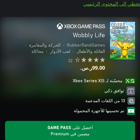
تخطي إلى المحتوى الرئيسي
Wobbly Life
RubberBandGames
•
الحركة والمغامرة
•
العائلة والأطفال
•
لعب الأدوار
•
محاكاة
32
‪ر.س.‏‎99.00‬
محسّنة لـ Xbox Series X|S
توافق ذكي
13 من اللغات المدعمة
تم تحسينها للأجهزة المحمولة
احصل على GAME PASS
مضمن في Premium