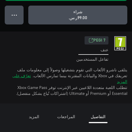
شراء
● ● ●
‪ر.س.‏‎99.00‬
PEGI 7
عنف
تفاعل المستخدمين
يتلقى ناشرو الألعاب التي تقوم بتشغيلها وصولاً إلى معلومات ملف
تعريفك في Xbox والبيانات المقترنة بينما تمارس الألعاب.
تعرّف على
المزيد
تتطلب اللعبة متعددة اللاعبين عبر الإنترنت توفر Xbox Game Pass
Essential أو Premium أو Ultimate (اشتراكات تُباع بشكل منفصل).
التفاصيل
المراجعات
المزيد