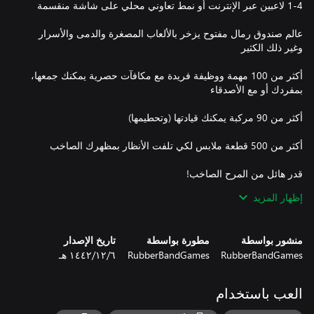
عالم صندوق رمال مفتوح يزخر بالألعاب المصغرة والدمى والأسرار
أكثر من 100 مهمة ووظيفة فريدة مع مكافآت حصرية يمكنك جمعها،
إظهار المزيد
فلنبدأ الاستكشاف! كل شيء تقريبًا تفاعليّ - أمسك الأشياء والعب بها
منشور بواسطة
مطورة بواسطة
تاريخ الإصدار
واختبرها في عالم مليء بالعناصر التفاعلية والألعاب المصغرة
RubberBandGames
RubberBandGames
٦‏/١٢‏/١٤٤٢ هـ
استمتع بخوض المهام الفردية والمغامرات المشتركة مع ما يصل إلى 4
العب باستخدام
لاعبين في نمط اللعب التعاوني المحلي أو عبر الإنترنت، كل ذلك في