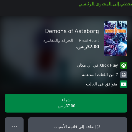
تخطي إلى المحتوى الرئيسي
Demons of Asteborg
PixelHeart
•
الحركة والمغامرة
‪ر.س.‏‎37.00‬
Xbox Play في أي مكان
7 من اللغات المدعمة
متوافق في الغالب
شراء
‪ر.س.‏‎37.00‬
إضافة إلى قائمة الأمنيات
● ● ●