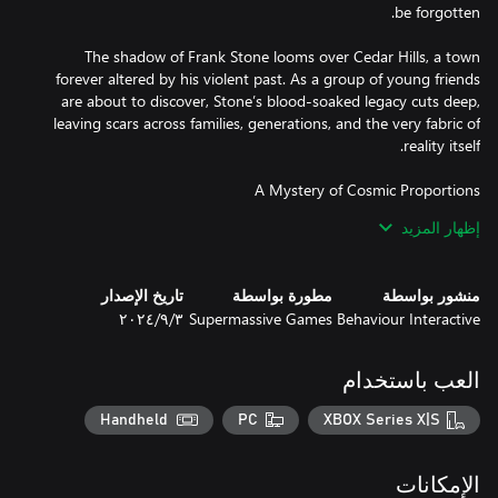
The shadow of Frank Stone looms over Cedar Hills, a town
forever altered by his violent past. As a group of young friends
are about to discover, Stone’s blood-soaked legacy cuts deep,
leaving scars across families, generations, and the very fabric of
In the depths of an Oregon steel mill, the gruesome crimes of a
إظهار المزيد
sadistic killer spawn horrors beyond comprehension. Delve into
the mystery of Cedar Hills alongside an original cast of characters
bound together on a twisted journey where nothing is quite as it
منشور بواسطة
مطورة بواسطة
تاريخ الإصدار
Behaviour Interactive
Supermassive Games
٣‏/٩‏/٢٠٢٤
Every decision you make shapes the story and impacts the fate of
العب باستخدام
the characters within it. Brimming with emotional gut-punches
and high-stakes horror, discover how a simple decision can
Handheld
PC
XBOX Series X|S
الإمكانات