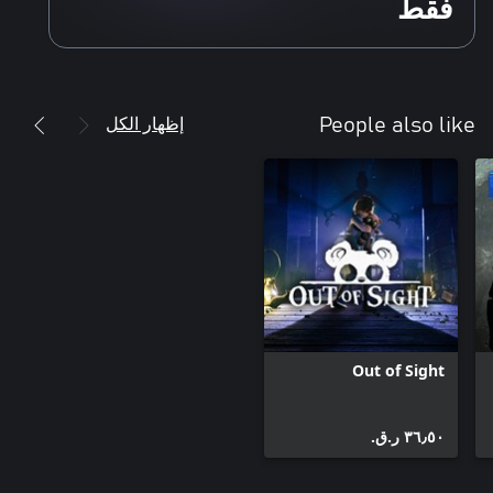
فقط
إظهار الكل
People also like
Out of Sight
٣٦٫٥٠ ر.ق.‏