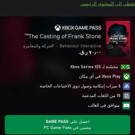
تخطي إلى المحتوى الرئيسي
The Casting of Frank Stone™
Behaviour Interactive
•
الحركة والمغامرة
٧٠٫٠٠ ر.ق.‏
محسّنة لـ Xbox Series X|S
Xbox Play في أي مكان
6 ميزات إمكانية وصول ذوي الاحتياجات الخاصة
15 من اللغات المدعمة
متوافق في الغالب
احصل على GAME PASS
مضمن في PC Game Pass