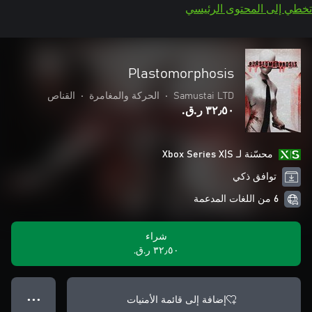
تخطي إلى المحتوى الرئيسي
Plastomorphosis
Samustai LTD
•
الحركة والمغامرة
•
القناص
٣٢٫٥٠ ر.ق.‏
محسّنة لـ Xbox Series X|S
توافق ذكي
6 من اللغات المدعمة
شراء
٣٢٫٥٠ ر.ق.‏
إضافة إلى قائمة الأمنيات
● ● ●