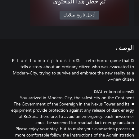
تم حظر هذا المحتوى
أدخل تاريخ ميلادك
الوصف
⧉ Ｐｌａｓｔｏｍｏｒｐｈｏｓｉｓ⧉ — retro horror game that
tells a story about an ordinary citizen who was evacuated to
Modern-City, trying to survive and embrace the new reality as a
■ The Government of the Sovereign in the Nexus Tower and its'
equipment provide protection against any release of dark energy
of Re.Surs, therefore, to avoid an emergency, each newcomer
■ Please enjoy your stay, but to make your evacuation process
more comfortable follow the Instructions of the Administration